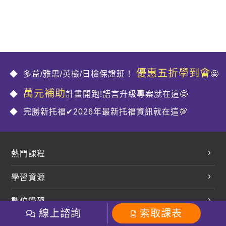
優惠五折學到會
多益/雅思/英檢/日檢保證班！
🤩
萬元補助
計畫開跑!語言升級專案就在這🤩
完勝新托福✔2026年最新托福資訊就在這💯
熱門課程
英文會話
學習資源
開口溜英文
英文部落格
數位學習
多益課程
開課查詢
線上諮詢
索取課表
巨匠美語數位學院
雅思課程
社群