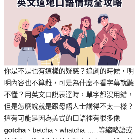
影音學英文
學員故事
IELTS 雅思課程
校園贊助
特色課程
自然發音
英文能力測驗
GEPT 全民英檢課程
學員讚出來
英文聽力養成
線上真人
主題課程
企業服務
TOEFL 托福課程
開口溜英文
活動花絮
英語俱樂部
更多
日語
Recruiting
旅遊英文
ECAM
韓語
一對一家教
基礎字彙
Let's Talk
西班牙語
你是不是也有這樣的疑惑？追劇的時候，明
企業訓練
情境閱讀
外語即時通
明內容也不算難，可是為什麼不看字幕就聽
點讀筆教材
英文文法技巧
不懂？用英文口說表達時，單字都沒用錯，
兒童美語
數位學習教材
英文寫作
但是怎麼說就是跟母語人士講得不太一樣？
這有可能是因為美式的口語裡有很多像
Cengage TED Talks
gotcha
、betcha、whatcha……等縮略語或
CNN聽力強化