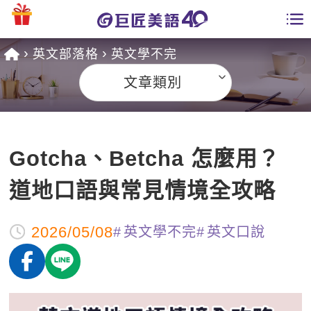
英文部落格
英文學不完
學員專區
文章類別
課程總覽
日語課程總表
開課查詢
Gotcha、Betcha 怎麼用？
英文課程總表
全國分校
道地口語與常見情境全攻略
英文會話
免費資源
2026/05/08
英文學不完
英文口說
商用英文
英文部落格
師資團隊
英文檢定
多益秒學堂
學習分享
能力養成
TOEIC 多益課程