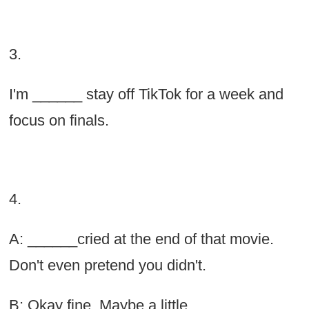
3.
I'm ______ stay off TikTok for a week and
focus on finals.
4.
A: ______cried at the end of that movie.
Don't even pretend you didn't.
B: Okay fine. Maybe a little.