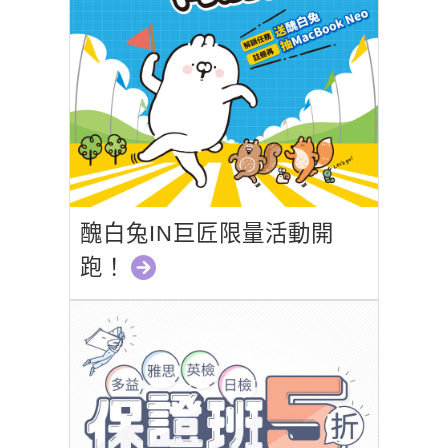
醜白兔IN巨匠限量活動開
跑！