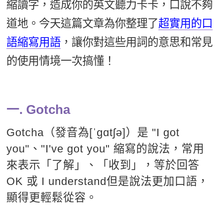
縮讀字，造成你的英文聽力卡卡，口說不夠
新聞英文
道地。今天這篇文章為你整理了
超實用的口
語縮寫用語
，讓你對這些用詞的意思和常見
的使用情境一次搞懂！
一. Gotcha
Gotcha（發音為[ˈɡɑtʃə]）是 "I got
you"、"I've got you" 縮寫的說法，常用
來表示「了解」、「收到」，等於回答
OK 或 I understand但是說法更加口語，
顯得更輕鬆從容。