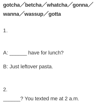
gotcha
／
betcha
／
whatcha
／
gonna
／
wanna
／
wassup
／
gotta
1.
A: ______ have for lunch?
B: Just leftover pasta.
2.
______? You texted me at 2 a.m.