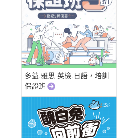
多益.雅思.英檢.日語，培訓
保證班