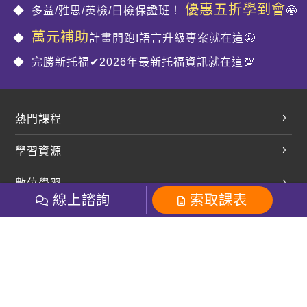
優惠五折學到會
多益/雅思/英檢/日檢保證班！
🤩
萬元補助
計畫開跑!語言升級專案就在這🤩
完勝新托福✔2026年最新托福資訊就在這💯
熱門課程
英文會話
學習資源
開口溜英文
英文部落格
數位學習
多益課程
開課查詢
線上諮詢
索取課表
巨匠美語數位學院
雅思課程
社群
學員專區
巨匠日語數位學院
全民英檢
就愛嗑英文吐司FB
Line 官方帳號
巨匠教育集團
粉絲團
Line官方
影音
Instagram
巨匠電腦數位學院
商用英文
就愛嗑英文吐司IG
巨匠教育集團
其他
英文有益思FB
巨匠線上真人
關於我們