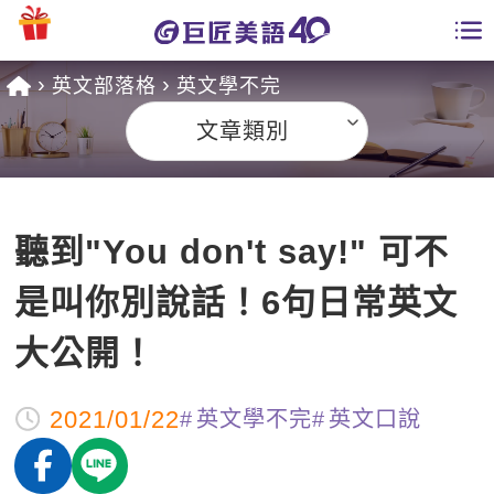
英文部落格
英文學不完
學員專區
文章類別
課程總覽
日語課程總表
開課查詢
聽到"You don't say!" 可不
英文課程總表
全國分校
是叫你別說話！6句日常英文
英文會話
免費資源
大公開！
商用英文
英文部落格
師資團隊
2021/01/22
英文學不完
英文口說
英文檢定
多益秒學堂
學習分享
能力養成
TOEIC 多益課程