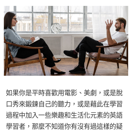
影音學英文
學員故事
IELTS 雅思課程
校園贊助
特色課程
自然發音
英文能力測驗
GEPT 全民英檢課程
學員讚出來
英文聽力養成
線上真人
主題課程
企業服務
TOEFL 托福課程
開口溜英文
活動花絮
英語俱樂部
更多
日語
Recruiting
旅遊英文
ECAM
韓語
一對一家教
基礎字彙
Let's Talk
西班牙語
企業訓練
情境閱讀
外語即時通
點讀筆教材
英文文法技巧
兒童美語
如果你是平時喜歡用電影、美劇，或是脫
數位學習教材
英文寫作
口秀來鍛鍊自己的聽力，或是藉此在學習
Cengage TED Talks
過程中加入一些樂趣和生活化元素的英語
CNN聽力強化
學習者，那麼不知道你有沒有過這樣的疑