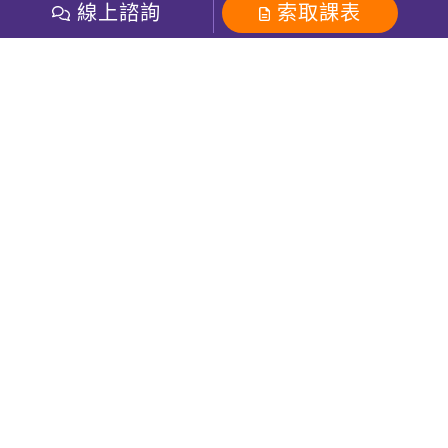
開課查詢
線上諮詢
索取課表
巨匠美語數位學院
雅思課程
社群
學員專區
巨匠日語數位學院
全民英檢
就愛嗑英文吐司FB
Line 官方帳號
巨匠教育集團
粉絲團
Line官方
影音
Instagram
巨匠電腦數位學院
商用英文
就愛嗑英文吐司IG
巨匠教育集團
其他
英文有益思FB
巨匠線上真人
關於我們
OneのJapan粉絲團
巨匠東大日語
人才招募
巨匠美語YouTube
i World JR
Recruiting
OneのJapan YouTube
窩課360
講師專區
周一至周五09：00-18：00
巨匠電腦
免付費客服專線：0800-231-381
防詐騙提醒
巨匠電腦直播教學
巨匠美語版權所有
線上體驗專區
2026 Gjun information Co., Ltd.All Rights Reserved
常見問題FAQ
客服信箱