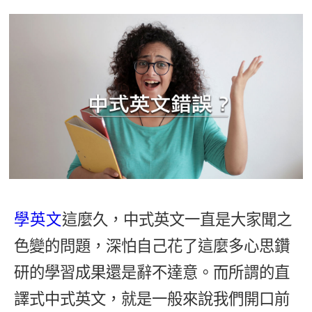
影音學英文
學員故事
IELTS 雅思課程
校園贊助
特色課程
自然發音
英文能力測驗
GEPT 全民英檢課程
學員讚出來
英文聽力養成
線上真人
主題課程
企業服務
TOEFL 托福課程
開口溜英文
活動花絮
英語俱樂部
更多
日語
Recruiting
旅遊英文
ECAM
韓語
一對一家教
基礎字彙
Let's Talk
西班牙語
企業訓練
情境閱讀
外語即時通
點讀筆教材
英文文法技巧
兒童美語
學英文
這麼久，中式英文一直是大家聞之
數位學習教材
英文寫作
色變的問題，深怕自己花了這麼多心思鑽
Cengage TED Talks
研的學習成果還是辭不達意。而所謂的直
CNN聽力強化
譯式中式英文，就是一般來說我們開口前