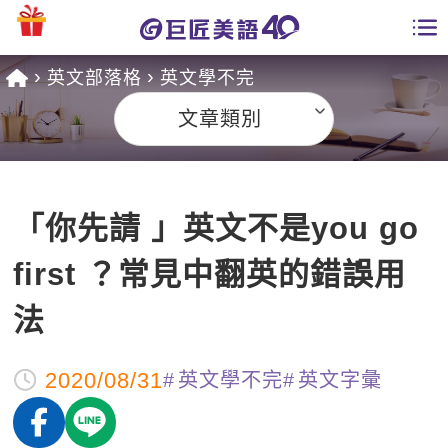
英文部落格
英文學不完
學員專區
文章類別
課程總覽
日語課程總表
開課查詢
「你先請 」英文不是you go
英文課程總表
全國分校
first ？常見中翻英的錯誤用
英文會話
免費資源
法
商用英文
英文部落格
師資團隊
2020/08/31
英文學不完
英文字彙
英文檢定
多益秒學堂
學習分享
能力養成
TOEIC 多益課程