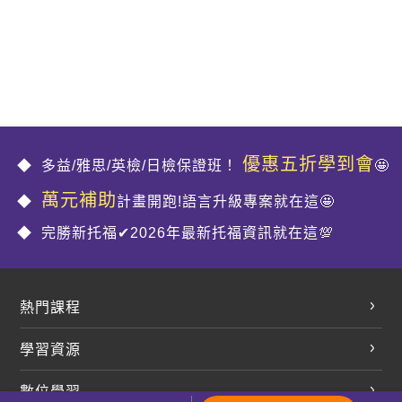
優惠五折學到會
多益/雅思/英檢/日檢保證班！
🤩
萬元補助
計畫開跑!語言升級專案就在這🤩
完勝新托福✔2026年最新托福資訊就在這💯
熱門課程
英文會話
學習資源
開口溜英文
英文部落格
數位學習
多益課程