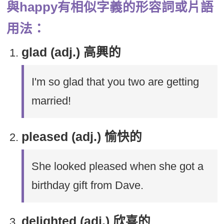
與happy有相似字義的形容詞或片語
用法：
glad (adj.) 高興的
I'm so glad that you two are getting
married!
pleased (adj.) 愉快的
She looked pleased when she got a
birthday gift from Dave.
delighted (adj.) 欣喜的