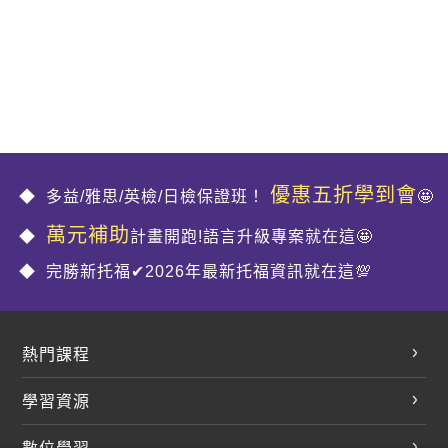
優惠五折學到會
多益/雅思/英檢/日檢保證班！
🤩
萬元補助
計畫開跑!語言升級專案就在這🤩
完勝新托福✔2026年最新托福資訊就在這💯
熱門課程
英文會話
學習資源
開口溜英文
英文部落格