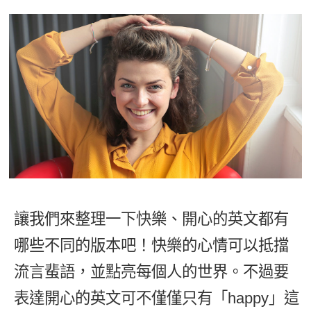
影音學英文
學員故事
IELTS 雅思課程
校園贊助
特色課程
自然發音
英文能力測驗
GEPT 全民英檢課程
學員讚出來
英文聽力養成
線上真人
主題課程
企業服務
TOEFL 托福課程
開口溜英文
活動花絮
英語俱樂部
更多
日語
Recruiting
旅遊英文
ECAM
韓語
一對一家教
基礎字彙
Let's Talk
西班牙語
企業訓練
情境閱讀
外語即時通
點讀筆教材
英文文法技巧
兒童美語
讓我們來整理一下快樂、開心的英文都有
數位學習教材
英文寫作
哪些不同的版本吧！快樂的心情可以抵擋
Cengage TED Talks
流言蜚語，並點亮每個人的世界。不過要
CNN聽力強化
表達開心的英文可不僅僅只有「happy」這