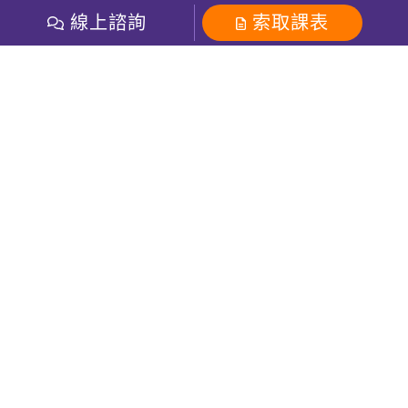
數位學習
多益課程
開課查詢
線上諮詢
索取課表
巨匠美語數位學院
雅思課程
社群
學員專區
巨匠日語數位學院
全民英檢
就愛嗑英文吐司FB
Line 官方帳號
巨匠教育集團
粉絲團
Line官方
影音
Instagram
巨匠電腦數位學院
商用英文
就愛嗑英文吐司IG
巨匠教育集團
其他
英文有益思FB
巨匠線上真人
關於我們
OneのJapan粉絲團
巨匠東大日語
人才招募
巨匠美語YouTube
i World JR
Recruiting
OneのJapan YouTube
窩課360
講師專區
周一至周五09：00-18：00
巨匠電腦
免付費客服專線：0800-231-381
防詐騙提醒
巨匠電腦直播教學
巨匠美語版權所有
線上體驗專區
2026 Gjun information Co., Ltd.All Rights Reserved
常見問題FAQ
客服信箱