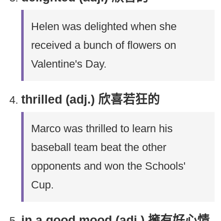
Helen was delighted when she
received a bunch of flowers on
Valentine's Day.
thrilled (adj.) 欣喜若狂的
Marco was thrilled to learn his
baseball team beat the other
opponents and won the Schools'
Cup.
in a good mood (adj.) 擁有好心情