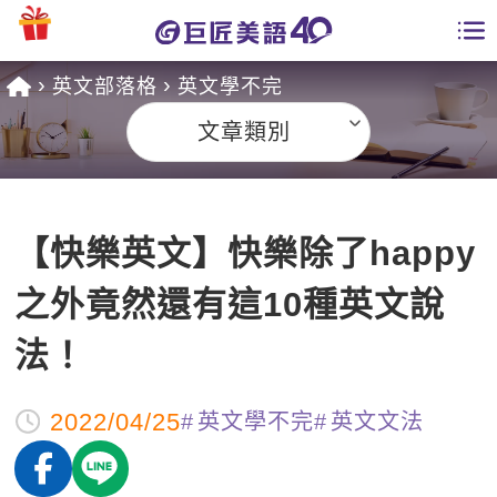
英文部落格
英文學不完
學員專區
文章類別
課程總覽
日語課程總表
開課查詢
【快樂英文】快樂除了happy
英文課程總表
全國分校
之外竟然還有這10種英文說
英文會話
免費資源
法！
商用英文
英文部落格
師資團隊
2022/04/25
英文學不完
英文文法
英文檢定
多益秒學堂
學習分享
能力養成
TOEIC 多益課程