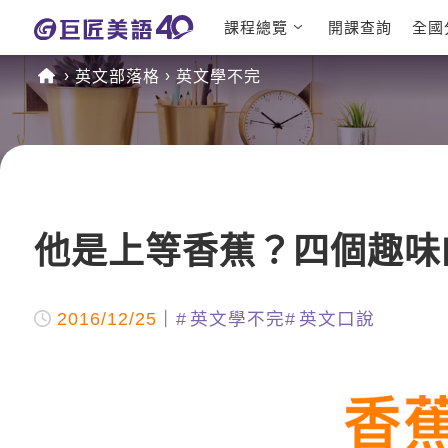
課程總覽
開課查詢
全國
日語課程總
英文檢定
英文部落格
英文學不完
表
TOEIC 
英文課程總
IELTS 
表
GEPT 
英文會話
程
商用英文
TOEFL 
他是上等香蕉？四個趣味
2016/12/25
英文學不完
英文口說