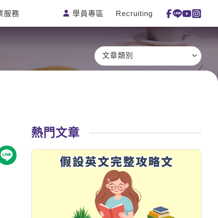
學員專區
Recruiting
業服務
測驗
活動花絮
特色課程
線上真人
更多
主題課程
日語
一對一家教
文章類別
英語俱樂
韓語
企業訓練
部
西班牙語
點讀筆教材
ECAM
外語即時
數位學習教
Let's Talk
通
材
兒童美語
熱門文章