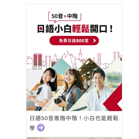
日語50音進階中階！小白也能輕鬆
學