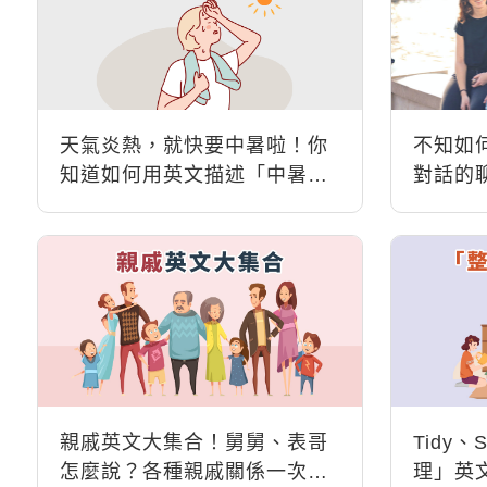
天氣炎熱，就快要中暑啦！你
不知如
知道如何用英文描述「中暑」
對話的
症況嗎？
親戚英文大集合！舅舅、表哥
Tidy、
怎麼說？各種親戚關係一次學
理」英