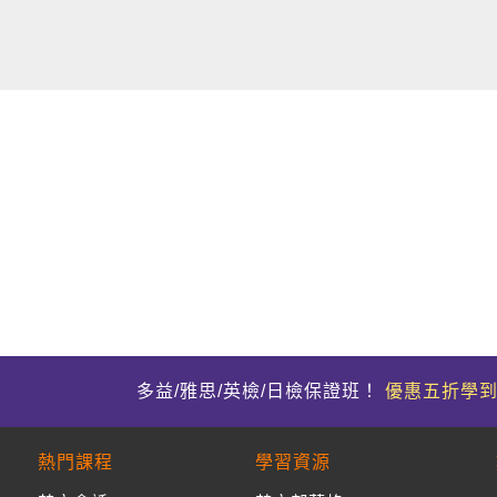
多益/雅思/英檢/日檢保證班！
優惠五折學
熱門課程
學習資源