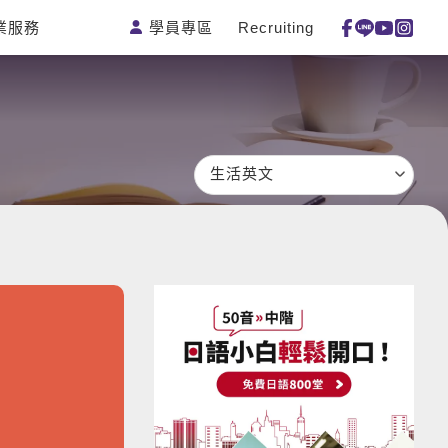
學員專區
Recruiting
業服務
測驗
活動花絮
特色課程
線上真人
更多
主題課程
日語
一對一家教
英語俱樂部
韓語
企業訓練
CAM
西班牙語
點讀筆教材
生活英文
et's Talk
外語即時通
數位學習教材
兒童美語