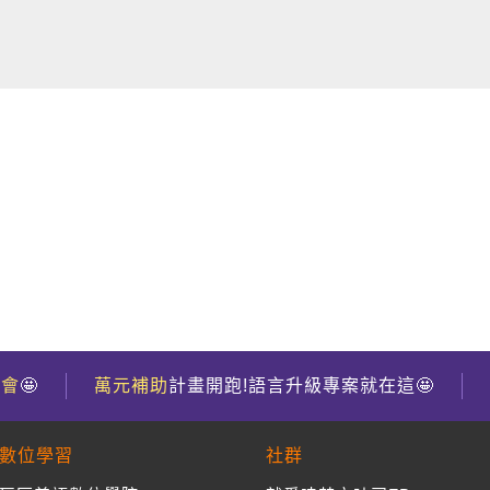
到會
🤩
萬元補助
計畫開跑!語言升級專案就在這🤩
數位學習
社群