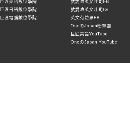
巨匠美語數位學院
就愛嗑英文吐司FB
巨匠日語數位學院
就愛嗑英文吐司IG
巨匠電腦數位學院
英文有益思FB
OneのJapan粉絲團
巨匠美語YouTube
OneのJapan YouTube