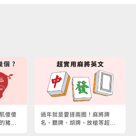
肌傻傻
過年就是要搓兩圈！麻將牌
的豬肉
名、聽牌、胡牌、放槍等超實
用麻將英文