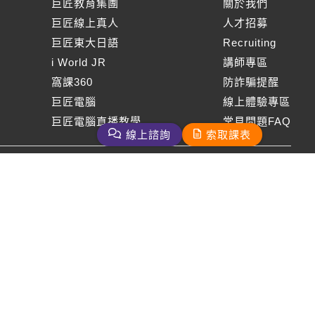
巨匠教育集團
關於我們
巨匠線上真人
人才招募
巨匠東大日語
Recruiting
i World JR
講師專區
窩課360
防詐騙提醒
巨匠電腦
線上體驗專區
巨匠電腦直播教學
常見問題FAQ
線上諮詢
索取課表
周一至周五09：00-18：00
免付費客服專線：0800-231-381
巨匠美語版權所有
2026 Gjun information Co., Ltd.All Rights Reserved
客服信箱