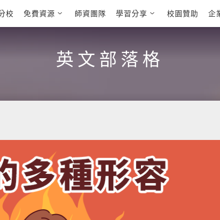
分校
免費資源
師資團隊
學習分享
校園贊助
企
英文部落格
多益秒學堂
學員故事
影音學英文
學員讚出來
英文能力
能力養成
 多益課程
自然發音
英文聽力養成
英文部落格
 雅思課程
開口溜英文
旅遊英文
全民英檢課程
基礎字彙
情境閱讀
E
 托福課程
英文文法技巧
英文寫作
L
TED Talks
CNN聽力強化
新聞英文