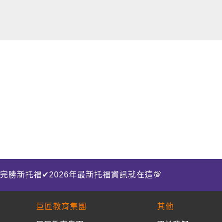
完勝新托福✔2026年最新托福資訊就在這💯
巨匠教育集團
其他