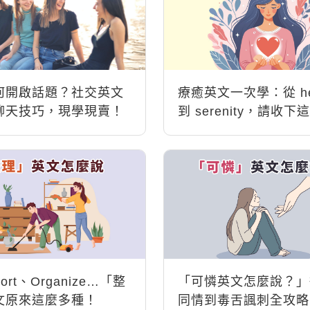
何開啟話題？社交英文
療癒英文一次學：從 hea
聊天技巧，現學現賣！
到 serenity，請收
靈英文能量包
Sort、Organize…「整
「可憐英文怎麼說？」
文原來這麼多種！
同情到毒舌諷刺全攻略