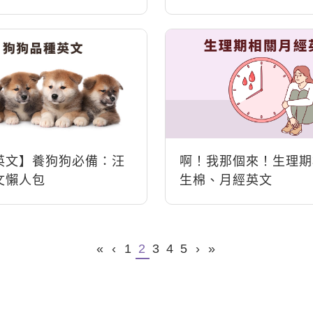
英文】養狗狗必備：汪
啊！我那個來！生理期
文懶人包
生棉、月經英文
«
‹
1
2
3
4
5
›
»