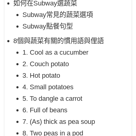
如何在Subway選蔬菜
Subway常見的蔬菜選項
Subway點餐句型
8個與蔬菜有關的慣用語與俚語
1. Cool as a cucumber
2. Couch potato
3. Hot potato
4. Small potatoes
5. To dangle a carrot
6. Full of beans
7. (As) thick as pea soup
8. Two peas in a pod