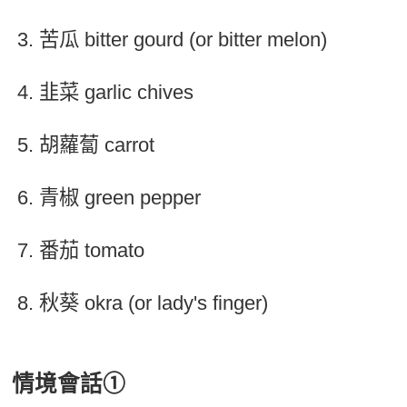
苦瓜 bitter gourd (or bitter melon)
韭菜 garlic chives
胡蘿蔔 carrot
青椒 green pepper
番茄 tomato
秋葵 okra (or lady's finger)
情境會話➀