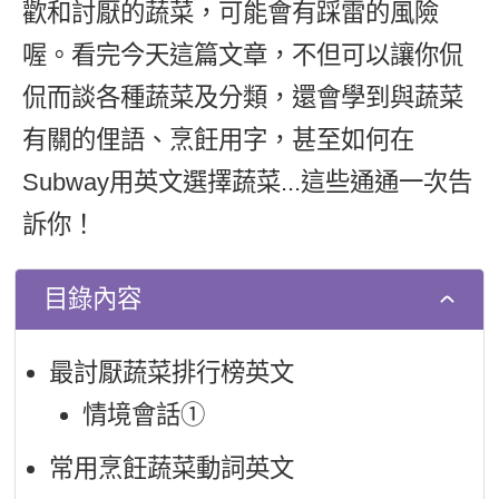
歡和討厭的蔬菜，可能會有踩雷的風險
新聞英文
喔。看完今天這篇文章，不但可以讓你侃
侃而談各種蔬菜及分類，還會學到與蔬菜
有關的俚語、烹飪用字，甚至如何在
Subway用英文選擇蔬菜...這些通通一次告
訴你！
目錄內容
最討厭蔬菜排行榜英文
情境會話➀
常用烹飪蔬菜動詞英文