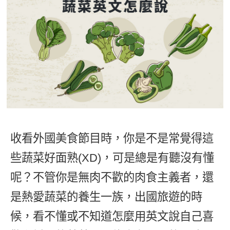
影音學英文
學員故事
IELTS 雅思課程
校園贊助
特色課程
自然發音
英文能力測驗
GEPT 全民英檢課程
學員讚出來
英文聽力養成
線上真人
主題課程
企業服務
TOEFL 托福課程
開口溜英文
活動花絮
英語俱樂部
更多
日語
Recruiting
旅遊英文
ECAM
韓語
一對一家教
基礎字彙
Let's Talk
西班牙語
企業訓練
情境閱讀
外語即時通
收看外國美食節目時，你是不是常覺得這
點讀筆教材
英文文法技巧
些蔬菜好面熟(XD)，可是總是有聽沒有懂
兒童美語
數位學習教材
英文寫作
呢？不管你是無肉不歡的肉食主義者，還
是熱愛蔬菜的養生一族，出國旅遊的時
Cengage TED Talks
候，看不懂或不知道怎麼用英文說自己喜
CNN聽力強化