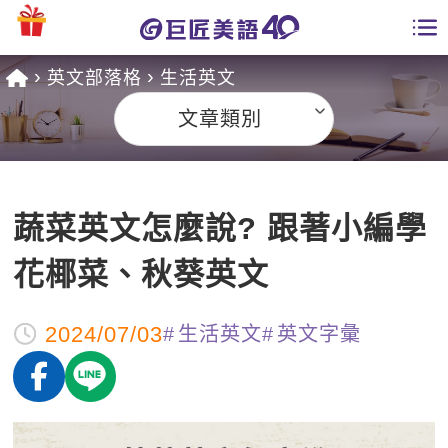
英文部落格
生活英文
學員專區
文章類別
課程總覽
日語課程總表
開課查詢
蔬菜英文怎麼說? 跟著小編學
英文課程總表
全國分校
花椰菜、秋葵英文
英文會話
免費資源
2024/07/03
生活英文
英文字彙
商用英文
英文部落格
師資團隊
英文檢定
多益秒學堂
學習分享
能力養成
TOEIC 多益課程