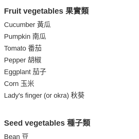
Fruit vegetables 果實類
Cucumber 黃瓜
Pumpkin 南瓜
Tomato 番茄
Pepper 胡椒
Eggplant 茄子
Corn 玉米
Lady's finger (or okra) 秋葵
Seed vegetables 種子類
Bean 豆