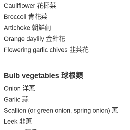
Cauliflower 花椰菜
Broccoli 青花菜
Artichoke 朝鮮薊
Orange daylily 金針花
Flowering garlic chives 韭菜花
Bulb vegetables 球根類
Onion 洋蔥
Garlic 蒜
Scallion (or green onion, spring onion) 蔥
Leek 韭蔥