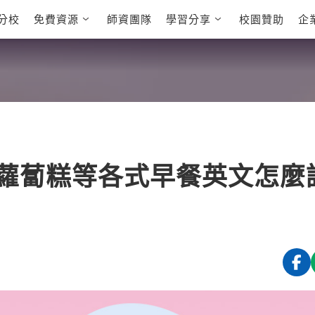
分校
免費資源
師資團隊
學習分享
校園贊助
企
英文部落格
多益秒學堂
學員故事
影音學英文
學員讚出來
英文能力
能力養成
多益課程
自然發音
英文聽力養成
雅思課程
開口溜英文
旅遊英文
全民英檢課
基礎字彙
情境閱讀
英文文法技巧
英文寫作
托福課程
、蘿蔔糕等各式早餐英文怎麼
Cengage TED
CNN聽力強化
Talks
新聞英文