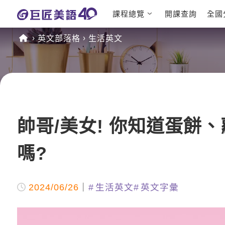
課程總覽
開課查詢
全國
日語課程總
英文檢定
英文部落格
生活英文
表
TOEIC 
英文課程總
IELTS 
表
GEPT 
英文會話
程
商用英文
TOEFL 
帥哥/美女! 你知道蛋餅
嗎?
2024/06/26
生活英文
英文字彙