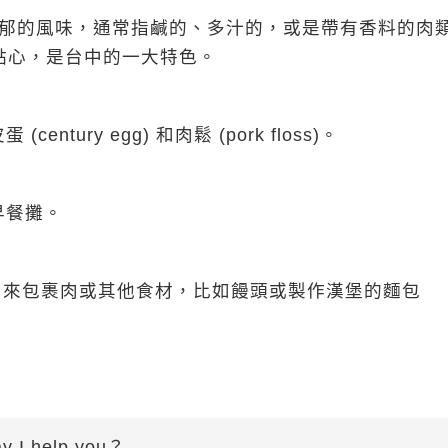
有濃郁的風味，通常指鹹的、多汁的，或是帶有香料的肉
鹹點心，是台中的一大特色。
ury egg) 和肉鬆 (pork floss)。
早餐攤。
用來包裹肉或其他食材，比如饅頭或製作漢堡的麵包
ay I help you？