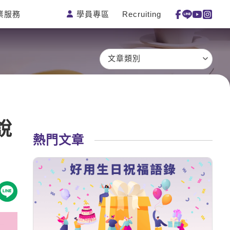
學員專區
Recruiting
業服務
測驗
活動花絮
特色課程
線上真人
更多
主題課程
日語
一對一家教
文章類別
英語俱樂
韓語
企業訓練
部
西班牙語
點讀筆教材
ECAM
外語即時
數位學習教
Let's Talk
通
材
說
兒童美語
熱門文章