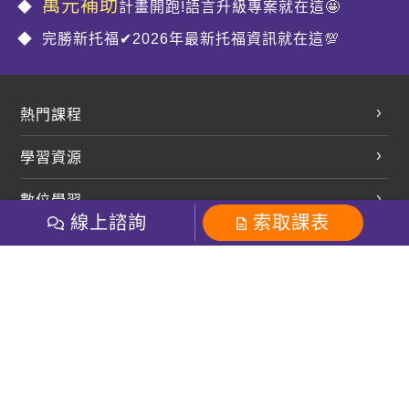
萬元補助
計畫開跑!語言升級專案就在這🤩
完勝新托福✔2026年最新托福資訊就在這💯
熱門課程
英文會話
學習資源
開口溜英文
英文部落格
數位學習
多益課程
開課查詢
線上諮詢
索取課表
巨匠美語數位學院
雅思課程
社群
學員專區
巨匠日語數位學院
全民英檢
就愛嗑英文吐司FB
Line 官方帳號
巨匠教育集團
粉絲團
Line官方
影音
Instagram
巨匠電腦數位學院
商用英文
就愛嗑英文吐司IG
巨匠教育集團
其他
英文有益思FB
巨匠線上真人
關於我們
OneのJapan粉絲團
巨匠東大日語
人才招募
巨匠美語YouTube