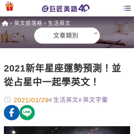
英文部落格
生活英文
學員專區
文章類別
課程總覽
日語課程總表
開課查詢
2021新年星座運勢預測！並
英文課程總表
全國分校
從占星中一起學英文！
英文會話
免費資源
2021/01/29
生活英文
英文字彙
商用英文
英文部落格
師資團隊
英文檢定
多益秒學堂
學習分享
能力養成
TOEIC 多益課程