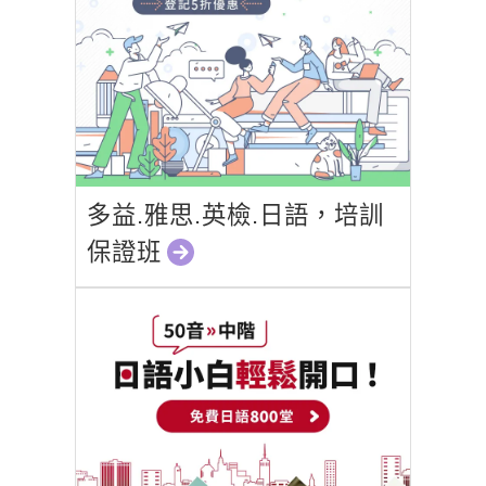
多益.雅思.英檢.日語，培訓
保證班