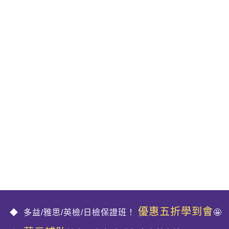
優惠五折學到會
多益/雅思/英檢/日檢保證班！
🤩