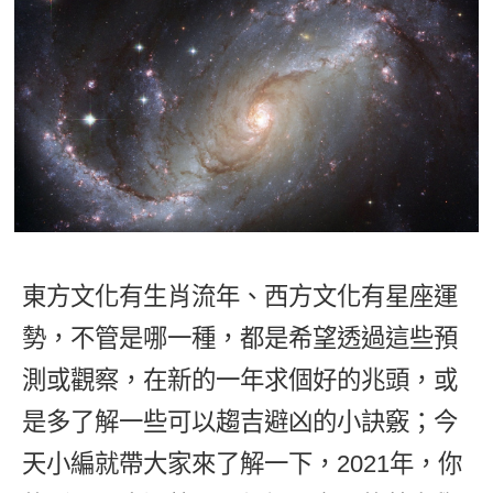
影音學英文
學員故事
IELTS 雅思課程
校園贊助
特色課程
自然發音
英文能力測驗
GEPT 全民英檢課程
學員讚出來
英文聽力養成
線上真人
主題課程
企業服務
TOEFL 托福課程
開口溜英文
活動花絮
英語俱樂部
更多
日語
Recruiting
旅遊英文
ECAM
韓語
一對一家教
基礎字彙
Let's Talk
西班牙語
企業訓練
情境閱讀
外語即時通
東方文化有生肖流年、西方文化有星座運
點讀筆教材
英文文法技巧
勢，不管是哪一種，都是希望透過這些預
兒童美語
數位學習教材
英文寫作
測或觀察，在新的一年求個好的兆頭，或
是多了解一些可以趨吉避凶的小訣竅；今
Cengage TED Talks
天小編就帶大家來了解一下，2021年，你
CNN聽力強化