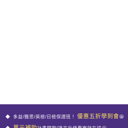
優惠五折學到會
多益/雅思/英檢/日檢保證班！
🤩
萬元補助