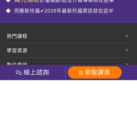
計畫開跑!語言升級專案就在這🤩
完勝新托福✔2026年最新托福資訊就在這💯
熱門課程
英文會話
學習資源
開口溜英文
英文部落格
數位學習
多益課程
開課查詢
線上諮詢
索取課表
巨匠美語數位學院
雅思課程
社群
學員專區
巨匠日語數位學院
全民英檢
就愛嗑英文吐司FB
Line 官方帳號
巨匠教育集團
粉絲團
Line官方
影音
Instagram
巨匠電腦數位學院
商用英文
就愛嗑英文吐司IG
巨匠教育集團
其他
英文有益思FB
巨匠線上真人
關於我們
OneのJapan粉絲團
巨匠東大日語
人才招募
巨匠美語YouTube
i World JR