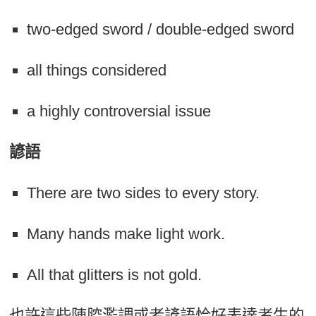
two-edged sword / double-edged sword
all things considered
a highly controversial issue
諺語
There are two sides to every story.
Many hands make light work.
All that glitters is not gold.
也許這些陳腔濫調或者諺語恰好表達考生的