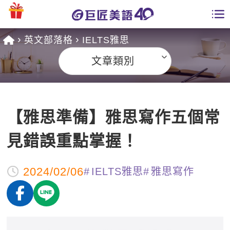
英文部落格
IELTS雅思
學員專區
文章類別
課程總覽
日語課程總表
開課查詢
【雅思準備】雅思寫作五個常
英文課程總表
全國分校
見錯誤重點掌握！
英文會話
免費資源
2024/02/06
IELTS雅思
雅思寫作
商用英文
英文部落格
師資團隊
英文檢定
多益秒學堂
學習分享
能力養成
TOEIC 多益課程