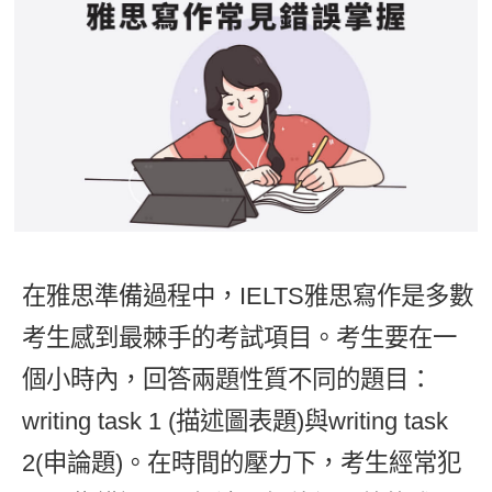
影音學英文
學員故事
IELTS 雅思課程
校園贊助
特色課程
自然發音
英文能力測驗
GEPT 全民英檢課程
學員讚出來
英文聽力養成
線上真人
主題課程
企業服務
TOEFL 托福課程
開口溜英文
活動花絮
英語俱樂部
更多
日語
Recruiting
旅遊英文
ECAM
韓語
一對一家教
基礎字彙
Let's Talk
西班牙語
企業訓練
情境閱讀
外語即時通
在雅思準備過程中，IELTS雅思寫作是多數
點讀筆教材
英文文法技巧
考生感到最棘手的考試項目。考生要在一
兒童美語
數位學習教材
英文寫作
個小時內，回答兩題性質不同的題目：
writing task 1 (描述圖表題)與writing task
TED Talks
2(申論題)。在時間的壓力下，考生經常犯
CNN聽力強化