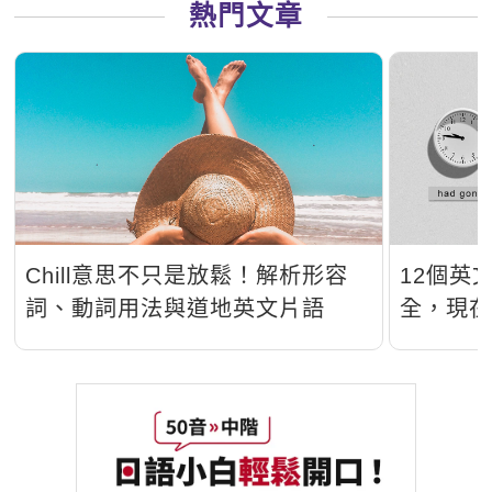
熱門文章
Chill意思不只是放鬆！解析形容
12個英
詞、動詞用法與道地英文片語
全，現
完秒懂