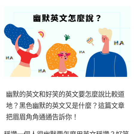
影音學英文
學員故事
IELTS 雅思課程
校園贊助
特色課程
自然發音
英文能力測驗
GEPT 全民英檢課程
學員讚出來
英文聽力養成
線上真人
主題課程
企業服務
TOEFL 托福課程
開口溜英文
活動花絮
英語俱樂部
更多
日語
Recruiting
旅遊英文
ECAM
韓語
一對一家教
基礎字彙
Let's Talk
西班牙語
企業訓練
情境閱讀
外語即時通
點讀筆教材
英文文法技巧
兒童美語
幽默的英文和好笑的英文要怎麼說比較道
數位學習教材
英文寫作
地？黑色幽默的英文又是什麼？這篇文章
Cengage TED Talks
把眉眉角角通通告訴你！
CNN聽力強化