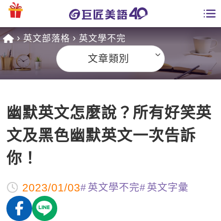
英文部落格
英文學不完
學員專區
文章類別
課程總覽
日語課程總表
開課查詢
幽默英文怎麼說？所有好笑英
英文課程總表
全國分校
文及黑色幽默英文一次告訴
英文會話
免費資源
你！
商用英文
英文部落格
師資團隊
2023/01/03
英文學不完
英文字彙
英文檢定
多益秒學堂
學習分享
能力養成
TOEIC 多益課程