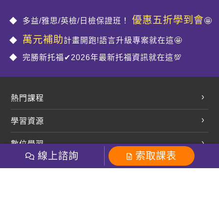
優惠五折學到會
多益/雅思/英檢/日檢保證班！
🤩
萬元補助
計畫開跑!語言升級專案就在這🤩
完勝新托福✔2026年最新托福資訊就在這💯
熱門課程
英文會話
學習資源
開口溜英文
英文部落格
數位學習
多益課程
開課查詢
線上諮詢
索取課表
巨匠美語數位學院
雅思課程
社群
學員專區
巨匠日語數位學院
全民英檢
就愛嗑英文吐司FB
Line 官方帳號
巨匠教育集團
粉絲團
Line官方
影音
Instagram
巨匠電腦數位學院
商用英文
就愛嗑英文吐司IG
巨匠教育集團
其他
英文有益思FB