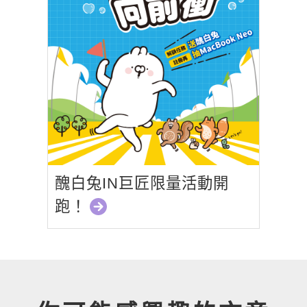
醜白兔IN巨匠限量活動開
跑！