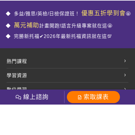
優惠五折學到會
多益/雅思/英檢/日檢保證班！
🤩
萬元補助
計畫開跑!語言升級專案就在這🤩
完勝新托福✔2026年最新托福資訊就在這💯
熱門課程
英文會話
學習資源
開口溜英文
英文部落格
數位學習
多益課程
開課查詢
線上諮詢
索取課表
巨匠美語數位學院
雅思課程
社群
學員專區
巨匠日語數位學院
全民英檢
就愛嗑英文吐司FB
Line 官方帳號
巨匠教育集團
粉絲團
Line官方
影音
Instagram
巨匠電腦數位學院
商用英文
就愛嗑英文吐司IG
巨匠教育集團
其他
英文有益思FB