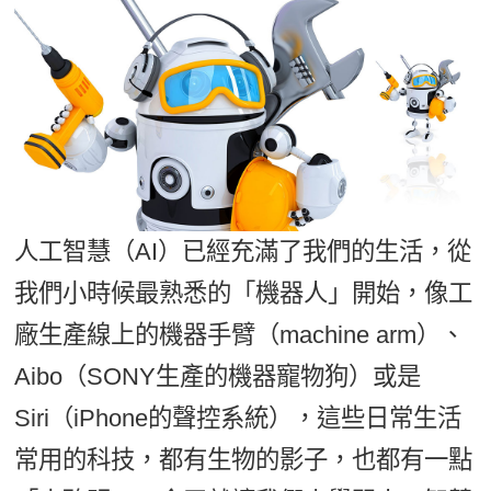
影音學英文
學員故事
IELTS 雅思課程
校園贊助
特色課程
自然發音
英文能力測驗
GEPT 全民英檢課程
學員讚出來
英文聽力養成
線上真人
主題課程
企業服務
TOEFL 托福課程
開口溜英文
活動花絮
英語俱樂部
更多
日語
Recruiting
旅遊英文
ECAM
韓語
一對一家教
基礎字彙
Let's Talk
西班牙語
人工智慧（AI）已經充滿了我們的生活，從
企業訓練
情境閱讀
外語即時通
我們小時候最熟悉的「機器人」開始，像工
點讀筆教材
英文文法技巧
廠生產線上的機器手臂（machine arm）、
兒童美語
數位學習教材
英文寫作
Aibo（SONY生產的機器寵物狗）或是
Siri（iPhone的聲控系統），這些日常生活
Cengage TED Talks
常用的科技，都有生物的影子，也都有一點
CNN聽力強化