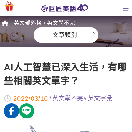
英文部落格
英文學不完
學員專區
文章類別
課程總覽
日語課程總表
開課查詢
AI人工智慧已深入生活，有哪
英文課程總表
全國分校
些相關英文單字？
英文會話
免費資源
2022/03/16
英文學不完
英文字彙
商用英文
英文部落格
師資團隊
英文檢定
多益秒學堂
學習分享
能力養成
TOEIC 多益課程