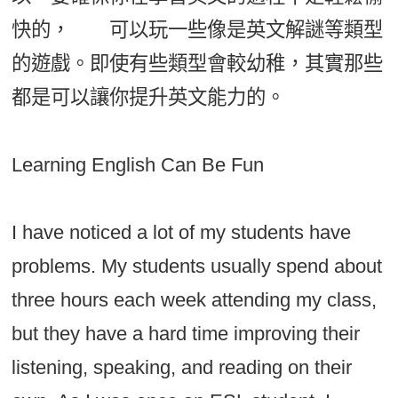
快的， 可以玩一些像是英文解謎等類型
的遊戲。即使有些類型會較幼稚，其實那些
都是可以讓你提升英文能力的。
Learning English Can Be Fun
I have noticed a lot of my students have
problems. My students usually spend about
three hours each week attending my class,
but they have a hard time improving their
listening, speaking, and reading on their