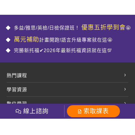
優惠五折學到會
多益/雅思/英檢/日檢保證班！
🤩
萬元補助
計畫開跑!語言升級專案就在這🤩
完勝新托福✔2026年最新托福資訊就在這💯
熱門課程
英文會話
學習資源
開口溜英文
英文部落格
數位學習
多益課程
開課查詢
線上諮詢
索取課表
巨匠美語數位學院
雅思課程
社群
學員專區
巨匠日語數位學院
全民英檢
就愛嗑英文吐司FB
Line 官方帳號
巨匠教育集團
粉絲團
Line官方
影音
Instagram
巨匠電腦數位學院