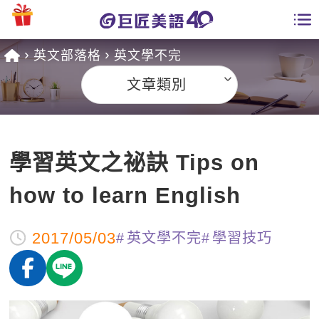
英文部落格
英文學不完
學員專區
文章類別
課程總覽
日語課程總表
開課查詢
學習英文之祕訣 Tips on
英文課程總表
全國分校
how to learn English
英文會話
免費資源
2017/05/03
英文學不完
學習技巧
商用英文
英文部落格
師資團隊
英文檢定
多益秒學堂
學習分享
能力養成
TOEIC 多益課程