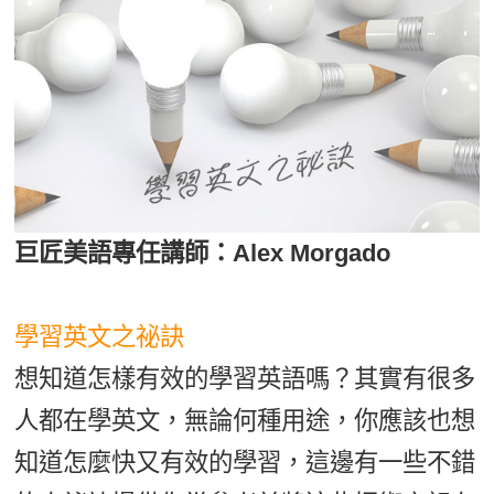
影音學英文
學員故事
IELTS 雅思課程
校園贊助
特色課程
自然發音
英文能力測驗
GEPT 全民英檢課程
學員讚出來
英文聽力養成
線上真人
主題課程
企業服務
TOEFL 托福課程
開口溜英文
活動花絮
英語俱樂部
更多
日語
Recruiting
旅遊英文
ECAM
韓語
一對一家教
基礎字彙
Let's Talk
西班牙語
巨匠美語專任講師：Alex Morgado
企業訓練
情境閱讀
外語即時通
點讀筆教材
英文文法技巧
學習英文之祕訣
兒童美語
數位學習教材
英文寫作
想知道怎樣有效的學習英語嗎？其實有很多
人都在學英文，無論何種用途，你應該也想
Cengage TED Talks
知道怎麼快又有效的學習，這邊有一些不錯
CNN聽力強化