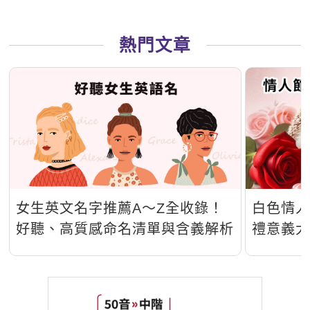
熱門文章
女生英文名字推薦A～Z全收錄！
白色情
好聽、高質感命名清單與含義解析
禮意義