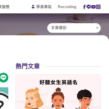
學員專區
Recruiting
業服務
測驗
活動花絮
特色課程
線上真人
更多
主題課程
日語
一對一家教
文章類別
英語俱樂
韓語
企業訓練
部
西班牙語
點讀筆教材
ECAM
外語即時
數位學習教
Let's Talk
通
材
兒童美語
熱門文章