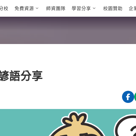
分校
免費資源
師資團隊
學習分享
校園贊助
企
英文部落格
多益秒學堂
學員故事
影音學英文
學員讚出來
英文能力
能力養成
多益課程
自然發音
英文聽力養成
雅思課程
開口溜英文
旅遊英文
全民英檢課
基礎字彙
情境閱讀
英文文法技巧
英文寫作
托福課程
諺語分享
Cengage TED
CNN聽力強化
Talks
新聞英文