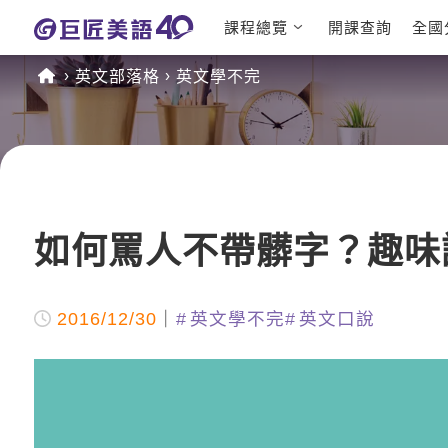
課程總覽
開課查詢
全國
日語課程總
英文檢定
英文部落格
英文學不完
表
TOEIC 
英文課程總
IELTS 
表
GEPT 
英文會話
程
商用英文
TOEFL 
如何罵人不帶髒字？趣味
2016/12/30
英文學不完
英文口說