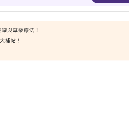
拔罐與草藥療法！
語大補帖！