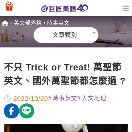
英文部落格
時事英文
學員專區
文章類別
課程總覽
日語課程總表
開課查詢
不只 Trick or Treat! 萬聖節
英文課程總表
全國分校
英文、國外萬聖節都怎麼過 ?
英文會話
免費資源
2022/10/20
時事英文
人文地理
商用英文
英文部落格
師資團隊
英文檢定
多益秒學堂
學習分享
能力養成
TOEIC 多益課程