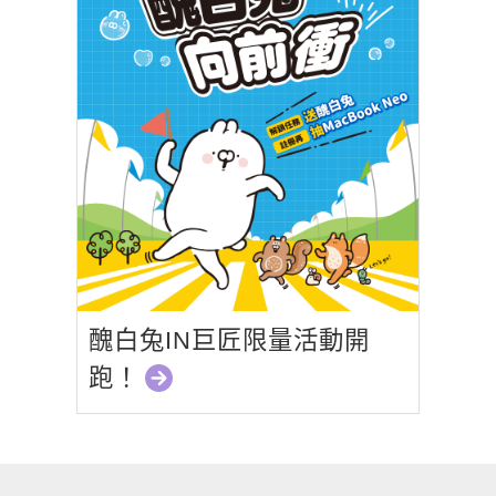
醜白兔IN巨匠限量活動開
跑！