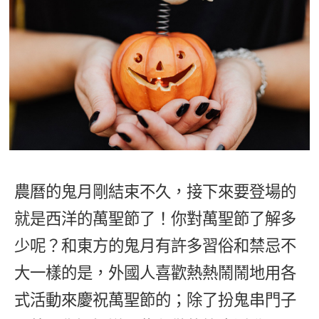
影音學英文
學員故事
IELTS 雅思課程
校園贊助
特色課程
自然發音
英文能力測驗
GEPT 全民英檢課程
學員讚出來
英文聽力養成
線上真人
主題課程
企業服務
TOEFL 托福課程
開口溜英文
活動花絮
英語俱樂部
更多
日語
Recruiting
旅遊英文
ECAM
韓語
一對一家教
基礎字彙
Let's Talk
西班牙語
企業訓練
情境閱讀
外語即時通
農曆的鬼月剛結束不久，接下來要登場的
點讀筆教材
英文文法技巧
就是西洋的萬聖節了！你對萬聖節了解多
兒童美語
數位學習教材
英文寫作
少呢？和東方的鬼月有許多習俗和禁忌不
大一樣的是，外國人喜歡熱熱鬧鬧地用各
Cengage TED Talks
式活動來慶祝萬聖節的；除了扮鬼串門子
CNN聽力強化