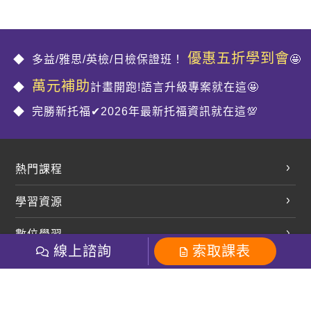
優惠五折學到會
多益/雅思/英檢/日檢保證班！
🤩
萬元補助
計畫開跑!語言升級專案就在這🤩
完勝新托福✔2026年最新托福資訊就在這💯
熱門課程
英文會話
學習資源
開口溜英文
英文部落格
數位學習
多益課程
開課查詢
線上諮詢
索取課表
巨匠美語數位學院
雅思課程
社群
學員專區
巨匠日語數位學院
全民英檢
就愛嗑英文吐司FB
Line 官方帳號
巨匠教育集團
粉絲團
Line官方
影音
Instagram
巨匠電腦數位學院