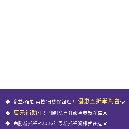
優惠五折學到會
多益/雅思/英檢/日檢保證班！
🤩
萬元補助
計畫開跑!語言升級專案就在這🤩
完勝新托福✔2026年最新托福資訊就在這💯