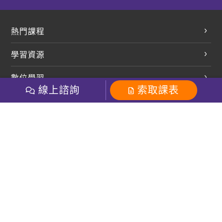
熱門課程
英文會話
學習資源
開口溜英文
英文部落格
數位學習
多益課程
開課查詢
線上諮詢
索取課表
巨匠美語數位學院
雅思課程
社群
學員專區
巨匠日語數位學院
全民英檢
就愛嗑英文吐司FB
Line 官方帳號
巨匠教育集團
粉絲團
Line官方
影音
Instagram
巨匠電腦數位學院
商用英文
就愛嗑英文吐司IG
巨匠教育集團
其他
英文有益思FB
巨匠線上真人
關於我們
OneのJapan粉絲團
巨匠東大日語
人才招募
巨匠美語YouTube
i World JR
Recruiting
OneのJapan YouTube
窩課360
講師專區
周一至周五09：00-18：00