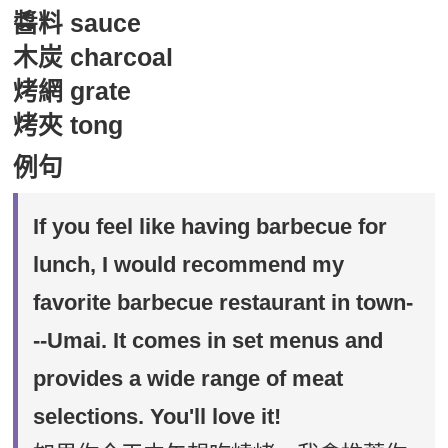
醬料 sauce
木炭 charcoal
烤網 grate
烤夾 tong
例句
If you feel like having barbecue for
lunch, I would recommend my
favorite barbecue restaurant in town-
--Umai. It comes in set menus and
provides a wide range of meat
selections. You'll love it!