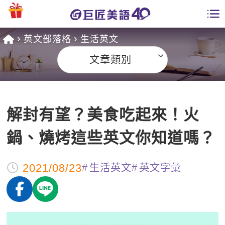
英文部落格
生活英文
學員專區
文章類別
課程總覽
日語課程總表
開課查詢
解封有望？美食吃起來！火
英文課程總表
全國分校
鍋、燒烤這些英文你知道嗎？
英文會話
免費資源
2021/08/23
生活英文
英文字彙
商用英文
英文部落格
師資團隊
英文檢定
多益秒學堂
學習分享
能力養成
TOEIC 多益課程