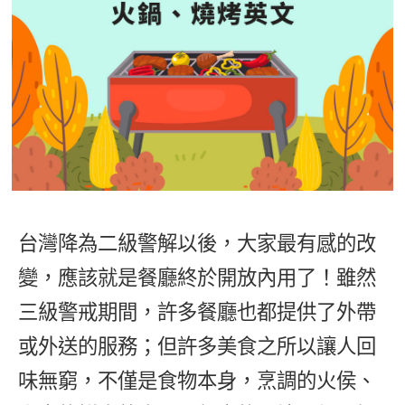
影音學英文
學員故事
IELTS 雅思課程
校園贊助
特色課程
自然發音
英文能力測驗
GEPT 全民英檢課程
學員讚出來
英文聽力養成
線上真人
主題課程
企業服務
TOEFL 托福課程
開口溜英文
活動花絮
英語俱樂部
更多
日語
Recruiting
旅遊英文
ECAM
韓語
一對一家教
基礎字彙
Let's Talk
西班牙語
企業訓練
情境閱讀
外語即時通
台灣降為二級警解以後，大家最有感的改
點讀筆教材
英文文法技巧
變，應該就是餐廳終於開放內用了！雖然
兒童美語
數位學習教材
英文寫作
三級警戒期間，許多餐廳也都提供了外帶
或外送的服務；但許多美食之所以讓人回
TED Talks
味無窮，不僅是食物本身，烹調的火侯、
CNN聽力強化