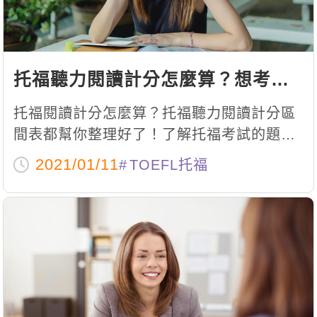
托福聽力閱讀計分怎麼算？想考好
分數，先花五分鐘搞懂托福評分！
托福閱讀計分怎麼算？托福聽力閱讀計分區
間表都幫你整理好了！了解托福考試的題
型、方式以及評分標準才能知己知彼百戰百
2021/01/11
TOEFL托福
勝！同場加映教你如何有效率提升成績！