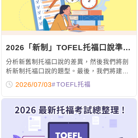
影音學英文
學員故事
IELTS 雅思課程
校園贊助
特色課程
自然發音
英文能力測驗
GEPT 全民英檢課程
學員讚出來
英文聽力養成
線上真人
主題課程
企業服務
TOEFL 托福課程
開口溜英文
活動花絮
英語俱樂部
更多
日語
Recruiting
2026「新制」TOFEL托福口說準備
旅遊英文
ECAM
韓語
一對一家教
攻略：新制題型、準備方法與技巧
分析新舊制托福口說的差異，然後我們將剖
基礎字彙
Let's Talk
西班牙語
總整理！
企業訓練
析新制托福口說的題型。最後，我們將建議
情境閱讀
學員如何開始培養新制托福口說的口說技
外語即時通
點讀筆教材
2026/07/03
TOEFL托福
巧。
英文文法技巧
兒童美語
數位學習教材
英文寫作
TED Talks
CNN聽力強化