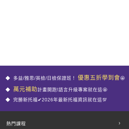
優惠五折學到會
多益/雅思/英檢/日檢保證班！
🤩
萬元補助
計畫開跑!語言升級專案就在這🤩
完勝新托福✔2026年最新托福資訊就在這💯
熱門課程