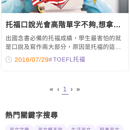
托福口說光會高階單字不夠,想拿高
分掌握2原則+4技巧
出國念書必備的托福成績，學生最害怕的就
是口說及寫作兩大部分，原因是托福的這兩
項考試，為了要接軌「學術」，考的內容不
2016/07/29
TOEFL托福
像過去學校考試的「常識」問題，只要在文
法、單字中找到最正確的答案。「昨天，我
去超市買蔬菜」，這種安全到不行的句子，
«
‹
1
›
»
只要選對時態就得分。
熱門關鍵字搜尋
英文字彙
英文學不完
生活英文
時事英文