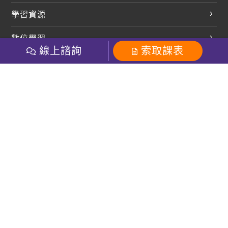
英文會話
學習資源
開口溜英文
英文部落格
數位學習
多益課程
開課查詢
線上諮詢
索取課表
巨匠美語數位學院
雅思課程
社群
學員專區
巨匠日語數位學院
全民英檢
就愛嗑英文吐司FB
Line 官方帳號
巨匠教育集團
粉絲團
Line官方
影音
Instagram
巨匠電腦數位學院
商用英文
就愛嗑英文吐司IG
巨匠教育集團
其他
英文有益思FB
巨匠線上真人
關於我們
OneのJapan粉絲團
巨匠東大日語
人才招募
巨匠美語YouTube
i World JR
Recruiting
OneのJapan YouTube
窩課360
講師專區
周一至周五09：00-18：00
巨匠電腦
免付費客服專線：0800-231-381
防詐騙提醒
巨匠電腦直播教學
巨匠美語版權所有
線上體驗專區
2026 Gjun information Co., Ltd.All Rights Reserved