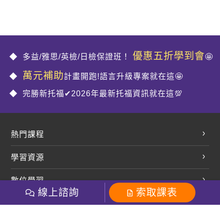
優惠五折學到會
多益/雅思/英檢/日檢保證班！
🤩
萬元補助
計畫開跑!語言升級專案就在這🤩
完勝新托福✔2026年最新托福資訊就在這💯
熱門課程
英文會話
學習資源
開口溜英文
英文部落格
數位學習
多益課程
開課查詢
線上諮詢
索取課表
巨匠美語數位學院
雅思課程
社群
學員專區
巨匠日語數位學院
全民英檢
就愛嗑英文吐司FB