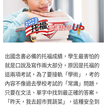
影音學英文
學員故事
IELTS 雅思課程
校園贊助
特色課程
自然發音
英文能力測驗
GEPT 全民英檢課程
學員讚出來
英文聽力養成
線上真人
主題課程
企業服務
TOEFL 托福課程
開口溜英文
活動花絮
英語俱樂部
更多
日語
Recruiting
旅遊英文
ECAM
韓語
一對一家教
基礎字彙
Let's Talk
西班牙語
企業訓練
出國念書必備的托福成績，學生最害怕的
情境閱讀
外語即時通
點讀筆教材
就是口說及寫作兩大部分，原因是托福的
英文文法技巧
兒童美語
這兩項考試，為了要接軌「學術」，考的
數位學習教材
英文寫作
內容不像過去學校考試的「常識」問題，
Cengage TED Talks
只要在文法、單字中找到最正確的答案。
「昨天，我去超市買蔬菜」，這種安全到
CNN聽力強化