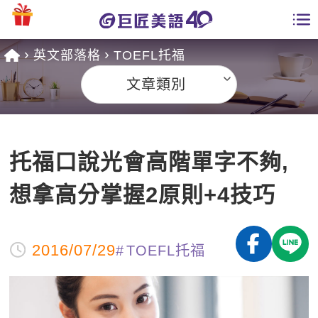
英文部落格
TOEFL托福
學員專區
文章類別
課程總覽
日語課程總表
開課查詢
托福口說光會高階單字不夠,
英文課程總表
全國分校
想拿高分掌握2原則+4技巧
英文會話
免費資源
商用英文
2016/07/29
TOEFL托福
英文部落格
師資團隊
英文檢定
多益秒學堂
學習分享
能力養成
TOEIC 多益課程