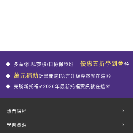
優惠五折學到會
多益/雅思/英檢/日檢保證班！
🤩
萬元補助
計畫開跑!語言升級專案就在這🤩
完勝新托福✔2026年最新托福資訊就在這💯
熱門課程
英文會話
學習資源
開口溜英文