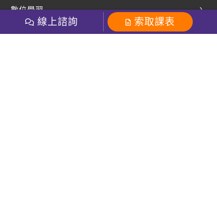
英文部落格
數位學習
多益課程
開課查詢
線上諮詢
索取課表
巨匠美語數位學院
雅思課程
社群
學員專區
巨匠日語數位學院
全民英檢
就愛嗑英文吐司FB
Line 官方帳號
巨匠教育集團
粉絲團
Line官方
影音
Instagram
巨匠電腦數位學院
商用英文
就愛嗑英文吐司IG
巨匠教育集團
其他
英文有益思FB
巨匠線上真人
關於我們
OneのJapan粉絲團
巨匠東大日語
人才招募
巨匠美語YouTube
i World JR
Recruiting
OneのJapan YouTube
窩課360
講師專區
周一至周五09：00-18：00
巨匠電腦
免付費客服專線：0800-231-381
防詐騙提醒
巨匠電腦直播教學
巨匠美語版權所有
線上體驗專區
2026 Gjun information Co., Ltd.All Rights Reserved
常見問題FAQ
客服信箱