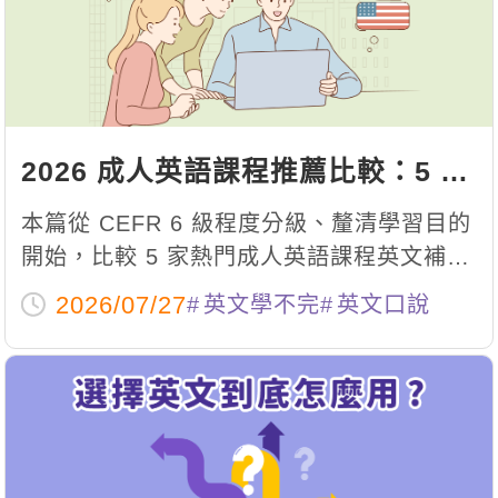
影音學英文
學員故事
IELTS 雅思課程
校園贊助
特色課程
自然發音
英文能力測驗
GEPT 全民英檢課程
學員讚出來
英文聽力養成
線上真人
主題課程
企業服務
TOEFL 托福課程
開口溜英文
活動花絮
英語俱樂部
更多
日語
Recruiting
2026 成人英語課程推薦比較：5 大
旅遊英文
ECAM
韓語
一對一家教
英文補習班、CEFR 分級與選課指
本篇從 CEFR 6 級程度分級、釐清學習目的
基礎字彙
Let's Talk
西班牙語
南
企業訓練
開始，比較 5 家熱門成人英語課程英文補習
情境閱讀
班的教學特色、班型與適合對象，再附上補
外語即時通
點讀筆教材
2026/07/27
英文學不完
英文口說
習 vs 自學的判斷依據、四大能力學習行動
英文文法技巧
兒童美語
數位學習教材
指南與常見問題 FAQ，幫你在報名前先把方
英文寫作
向想清楚。
Cengage TED Talks
CNN聽力強化