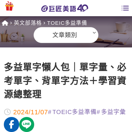
英文部落格
TOEIC多益準備
學員專區
文章類別
課程總覽
日語課程總表
開課查詢
多益單字懶人包｜單字量、必
英文課程總表
全國分校
考單字、背單字方法＋學習資
英文會話
免費資源
源總整理
商用英文
英文部落格
師資團隊
2024/11/07
TOEIC多益準備
多益字彙
英文檢定
多益秒學堂
學習分享
能力養成
TOEIC 多益課程