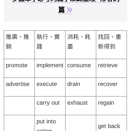
篇
推廣、推
執行、實
消耗、耗
找回、重
銷
踐
盡
新得到
promote
implement
consume
retrieve
advertise
execute
drain
recover
carry out
exhaust
regain
put into
get back
action