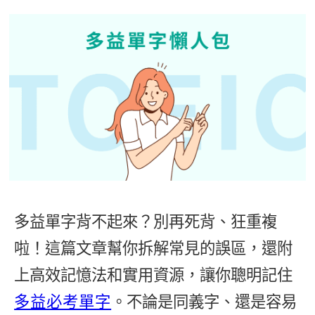
影音學英文
學員故事
IELTS 雅思課程
校園贊助
特色課程
自然發音
英文能力測驗
GEPT 全民英檢課程
學員讚出來
英文聽力養成
線上真人
主題課程
企業服務
TOEFL 托福課程
開口溜英文
活動花絮
英語俱樂部
更多
日語
Recruiting
旅遊英文
ECAM
韓語
一對一家教
基礎字彙
Let's Talk
西班牙語
企業訓練
情境閱讀
外語即時通
點讀筆教材
英文文法技巧
兒童美語
多益單字背不起來？別再死背、狂重複
數位學習教材
英文寫作
啦！這篇文章幫你拆解常見的誤區，還附
Cengage TED Talks
上高效記憶法和實用資源，讓你聰明記住
CNN聽力強化
多益必考單字
。不論是同義字、還是容易