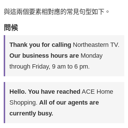
與這兩個要素相對應的常見句型如下。
問候
Thank you for calling
Northeastern TV.
Our business hours are
Monday
through Friday, 9 am to 6 pm.
Hello. You have reached
ACE Home
Shopping.
All of our agents are
currently busy.