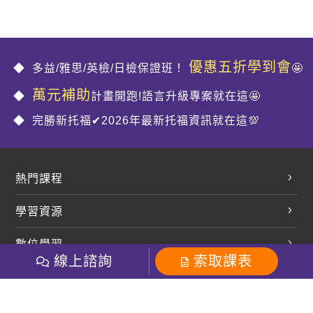
優惠五折學到會
多益/雅思/英檢/日檢保證班！
🤩
萬元補助
計畫開跑!語言升級專案就在這🤩
完勝新托福✔2026年最新托福資訊就在這💯
熱門課程
英文會話
學習資源
開口溜英文
英文部落格
數位學習
多益課程
開課查詢
線上諮詢
索取課表
巨匠美語數位學院
雅思課程
社群
學員專區
巨匠日語數位學院
全民英檢
就愛嗑英文吐司FB
Line 官方帳號
巨匠教育集團
粉絲團
Line官方
影音
Instagram