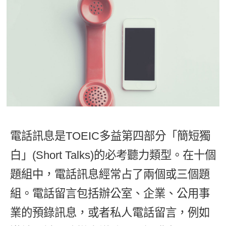
影音學英文
學員故事
IELTS 雅思課程
校園贊助
特色課程
自然發音
英文能力測驗
GEPT 全民英檢課程
學員讚出來
英文聽力養成
線上真人
主題課程
企業服務
TOEFL 托福課程
開口溜英文
活動花絮
英語俱樂部
更多
日語
Recruiting
旅遊英文
ECAM
韓語
一對一家教
基礎字彙
Let's Talk
西班牙語
企業訓練
情境閱讀
外語即時通
電話訊息是TOEIC多益第四部分「簡短獨
點讀筆教材
英文文法技巧
白」(Short Talks)的必考聽力類型。在十個
兒童美語
數位學習教材
英文寫作
題組中，電話訊息經常占了兩個或三個題
組。電話留言包括辦公室、企業、公用事
TED Talks
業的預錄訊息，或者私人電話留言，例如
CNN聽力強化