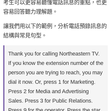
考生可以更容易聽懂電話訊息的重點，也更
容易回答聽力理解題。
讓我們用以下的範例，分析電話預錄訊息的
結構與常見句型。
Thank you for calling Northeastern TV.
If you know the extension number of the
person you are trying to reach, you may
dial it now. Or, press 1 for Marketing.
Press 2 for Media and Advertising
Sales. Press 3 for Public Relations.
Press 9 for the operator. Press the star