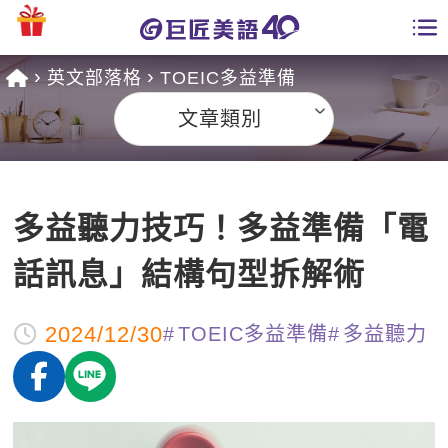
英文部落格
TOEIC多益準備
學員專區
文章類別
課程總覽
日語課程總表
開課查詢
多益聽力技巧！多益準備「電
英文課程總表
全國分校
話訊息」結構句型拆解術
英文會話
免費資源
2024/12/30
TOEIC多益準備
多益聽力
商用英文
英文部落格
師資團隊
英文檢定
多益秒學堂
學習分享
能力養成
TOEIC 多益課程