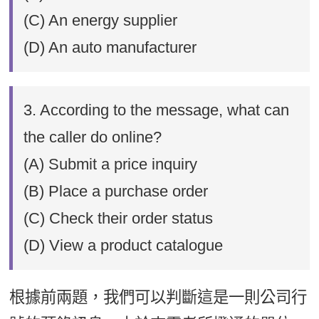
(C) An energy supplier
(D) An auto manufacturer
3. According to the message, what can
the caller do online?
(A) Submit a price inquiry
(B) Place a purchase order
(C) Check their order status
(D) View a product catalogue
根據前兩題，我們可以判斷這是一則公司行