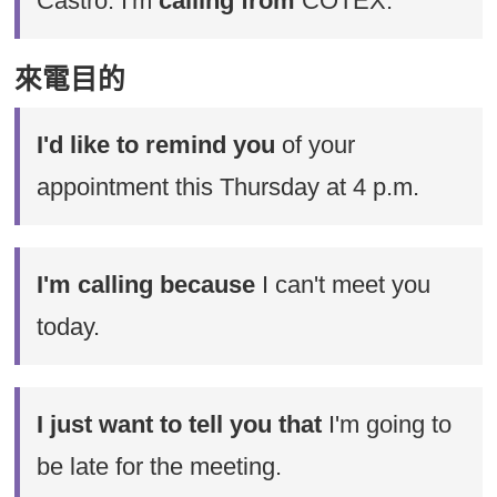
Castro. I'm
calling from
COTEX.
來電目的
I'd like to remind you
of your
appointment this Thursday at 4 p.m.
I'm calling because
I can't meet you
today.
I just want to tell you that
I'm going to
be late for the meeting.