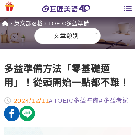
英文部落格
TOEIC多益準備
學員專區
文章類別
課程總覽
日語課程總表
開課查詢
多益準備方法「零基礎適
英文課程總表
全國分校
用」！從頭開始一點都不難！
英文會話
免費資源
2024/12/11
TOEIC多益準備
多益考試
商用英文
英文部落格
師資團隊
英文檢定
多益秒學堂
學習分享
能力養成
TOEIC 多益課程