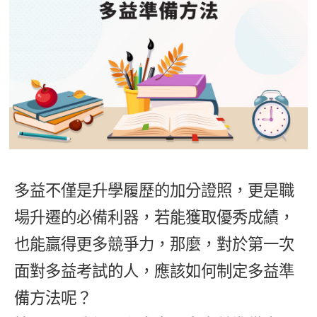
影音學英文
學員故事
IELTS 雅思課程
校園贊助
特色課程
自然發音
英文能力測驗
GEPT 全民英檢課程
學員讚出來
英文聽力養成
線上真人
主題課程
企業服務
TOEFL 托福課程
開口溜英文
活動花絮
英語俱樂部
更多
日語
Recruiting
旅遊英文
ECAM
韓語
一對一家教
基礎字彙
Let's Talk
西班牙語
企業訓練
情境閱讀
外語即時通
多益不僅是升學履歷的加分證照，更是職
點讀筆教材
英文文法技巧
場升遷的必備利器，若能獲取優秀成績，
兒童美語
數位學習教材
英文寫作
也能贏得更多競爭力，那麼，對於第一次
面對多益考試的人，應該如何制定多益準
Cengage TED Talks
備方法呢？
CNN聽力強化