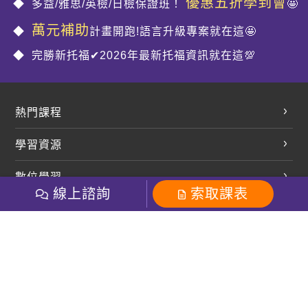
優惠五折學到會
多益/雅思/英檢/日檢保證班！
🤩
萬元補助
計畫開跑!語言升級專案就在這🤩
完勝新托福✔2026年最新托福資訊就在這💯
熱門課程
英文會話
學習資源
開口溜英文
英文部落格
數位學習
多益課程
開課查詢
線上諮詢
索取課表
巨匠美語數位學院
雅思課程
社群
學員專區
巨匠日語數位學院
全民英檢
就愛嗑英文吐司FB
Line 官方帳號
巨匠教育集團
粉絲團
Line官方
影音
Instagram
巨匠電腦數位學院
商用英文
就愛嗑英文吐司IG
巨匠教育集團
其他
英文有益思FB
巨匠線上真人
關於我們
OneのJapan粉絲團