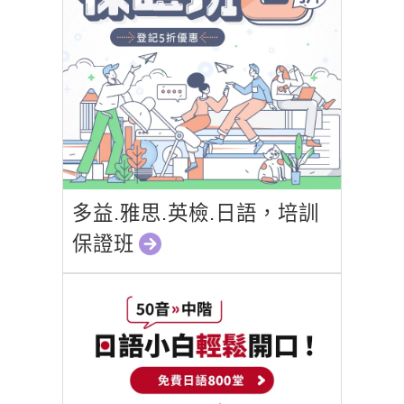
多益.雅思.英檢.日語，培訓
保證班