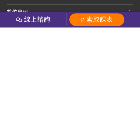
開口溜英文
英文部落格
數位學習
多益課程
開課查詢
線上諮詢
索取課表
巨匠美語數位學院
雅思課程
社群
學員專區
巨匠日語數位學院
全民英檢
就愛嗑英文吐司FB
Line 官方帳號
巨匠教育集團
粉絲團
Line官方
影音
Instagram
巨匠電腦數位學院
商用英文
就愛嗑英文吐司IG
巨匠教育集團
其他
英文有益思FB
巨匠線上真人
關於我們
OneのJapan粉絲團
巨匠東大日語
人才招募
巨匠美語YouTube
i World JR
Recruiting
OneのJapan YouTube
窩課360
講師專區
周一至周五09：00-18：00
巨匠電腦
免付費客服專線：0800-231-381
防詐騙提醒
巨匠電腦直播教學
巨匠美語版權所有
線上體驗專區
2026 Gjun information Co., Ltd.All Rights Reserved
常見問題FAQ