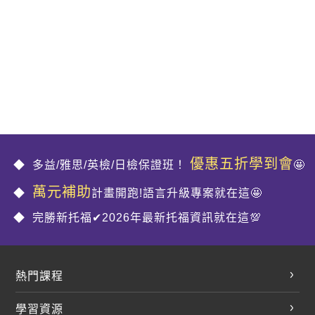
優惠五折學到會
多益/雅思/英檢/日檢保證班！
🤩
萬元補助
計畫開跑!語言升級專案就在這🤩
完勝新托福✔2026年最新托福資訊就在這💯
熱門課程
英文會話
學習資源