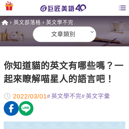
英文部落格
英文學不完
學員專區
文章類別
課程總覽
日語課程總表
開課查詢
你知道貓的英文有哪些嗎？一
英文課程總表
全國分校
起來瞭解喵星人的語言吧！
英文會話
免費資源
2022/03/01
英文學不完
英文字彙
商用英文
英文部落格
師資團隊
英文檢定
多益秒學堂
學習分享
能力養成
TOEIC 多益課程