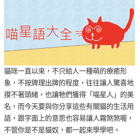
影音學英文
學員故事
IELTS 雅思課程
校園贊助
特色課程
自然發音
英文能力測驗
GEPT 全民英檢課程
學員讚出來
英文聽力養成
線上真人
主題課程
企業服務
TOEFL 托福課程
開口溜英文
活動花絮
英語俱樂部
更多
日語
Recruiting
旅遊英文
ECAM
韓語
一對一家教
基礎字彙
Let's Talk
西班牙語
貓咪一直以來，不只給人一種萌的療癒形
企業訓練
情境閱讀
外語即時通
象，不按牌理出牌的程度，往往讓人驚喜地
點讀筆教材
英文文法技巧
摸不著頭緒，也讓牠們獲得「喵星人」的美
兒童美語
數位學習教材
英文寫作
名，而今天要與你分享這些有關貓的生活用
語，跟字面上的意思也容易讓人霧煞煞喔，
TED Talks
不管你是不是貓奴，都一起來學學吧。
CNN聽力強化