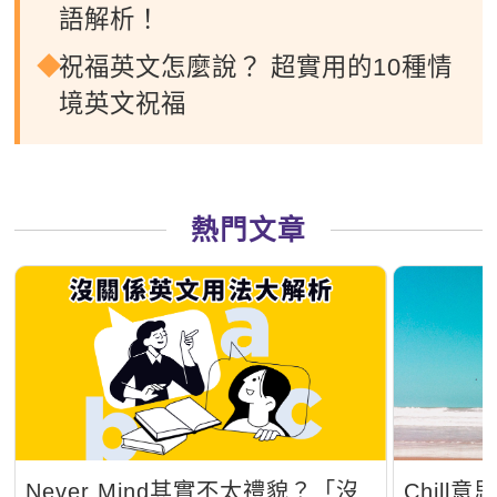
語解析！
祝福英文怎麼說？ 超實用的10種情
境英文祝福
熱門文章
Never Mind其實不太禮貌？「沒
Chil