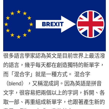
影音學英文
學員故事
IELTS 雅思課程
校園贊助
特色課程
自然發音
英文能力測驗
GEPT 全民英檢課程
學員讚出來
英文聽力養成
線上真人
主題課程
企業服務
TOEFL 托福課程
開口溜英文
活動花絮
英語俱樂部
更多
日語
Recruiting
旅遊英文
ECAM
韓語
一對一家教
基礎字彙
Let's Talk
西班牙語
很多語言學家認為英文是目前世界上最活潑
企業訓練
情境閱讀
外語即時通
的語言，幾乎每天都在創造獨特的新單字，
點讀筆教材
英文文法技巧
而「混合字」就是一種方式。 混合字
兒童美語
數位學習教材
英文寫作
（blend），又稱混成詞。因為英語是拼音
文字，很容易把兩個以上的字詞，拆開、各
Cengage TED Talks
取一部、再重組成新單字，也跟著產生新的
CNN聽力強化