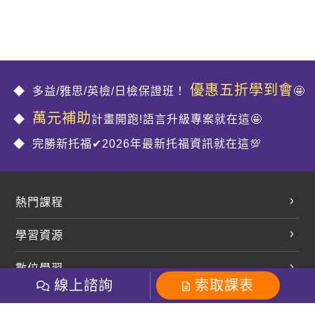
優惠五折學到會
多益/雅思/英檢/日檢保證班！
🤩
萬元補助
計畫開跑!語言升級專案就在這🤩
完勝新托福✔2026年最新托福資訊就在這💯
熱門課程
英文會話
學習資源
開口溜英文
英文部落格
數位學習
多益課程
開課查詢
線上諮詢
索取課表
巨匠美語數位學院
雅思課程
社群
學員專區