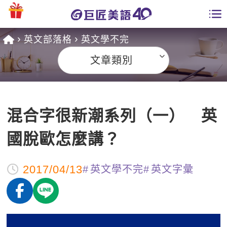
英文部落格
英文學不完
學員專區
文章類別
課程總覽
日語課程總表
開課查詢
混合字很新潮系列（一） 英
英文課程總表
全國分校
國脫歐怎麼講？
英文會話
免費資源
2017/04/13
英文學不完
英文字彙
商用英文
英文部落格
師資團隊
英文檢定
多益秒學堂
學習分享
能力養成
TOEIC 多益課程