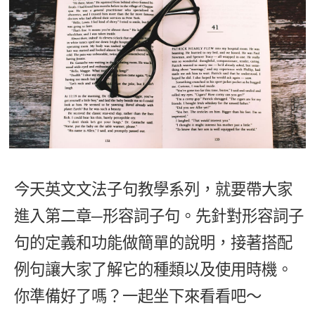
影音學英文
學員故事
IELTS 雅思課程
校園贊助
特色課程
自然發音
英文能力測驗
GEPT 全民英檢課程
學員讚出來
英文聽力養成
線上真人
主題課程
企業服務
TOEFL 托福課程
開口溜英文
活動花絮
英語俱樂部
更多
日語
Recruiting
旅遊英文
ECAM
韓語
一對一家教
基礎字彙
Let's Talk
西班牙語
企業訓練
情境閱讀
外語即時通
今天英文文法子句教學系列，就要帶大家
點讀筆教材
英文文法技巧
進入第二章─形容詞子句。先針對形容詞子
兒童美語
數位學習教材
英文寫作
句的定義和功能做簡單的說明，接著搭配
例句讓大家了解它的種類以及使用時機。
Cengage TED Talks
你準備好了嗎？一起坐下來看看吧～
CNN聽力強化