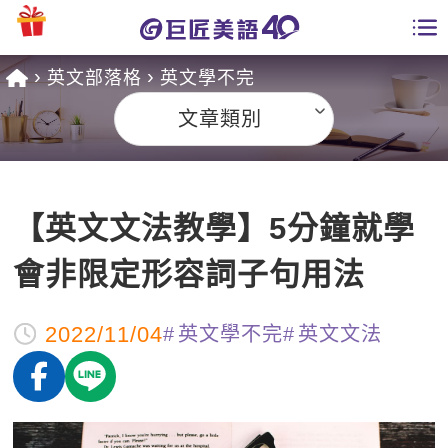
英文部落格
英文學不完
學員專區
文章類別
課程總覽
日語課程總表
開課查詢
【英文文法教學】5分鐘就學
英文課程總表
全國分校
會非限定形容詞子句用法
英文會話
免費資源
2022/11/04
英文學不完
英文文法
商用英文
英文部落格
師資團隊
英文檢定
多益秒學堂
學習分享
能力養成
TOEIC 多益課程