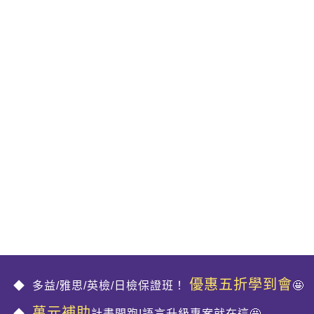
優惠五折學到會
多益/雅思/英檢/日檢保證班！
🤩
萬元補助
計畫開跑!語言升級專案就在這🤩