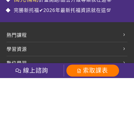
完勝新托福✔2026年最新托福資訊就在這💯
熱門課程
英文會話
學習資源
開口溜英文
英文部落格
數位學習
多益課程
開課查詢
線上諮詢
索取課表
巨匠美語數位學院
雅思課程
社群
學員專區
巨匠日語數位學院
全民英檢
就愛嗑英文吐司FB
Line 官方帳號
巨匠教育集團
粉絲團
Line官方
影音
Instagram
巨匠電腦數位學院
商用英文
就愛嗑英文吐司IG
巨匠教育集團
其他
英文有益思FB
巨匠線上真人
關於我們
OneのJapan粉絲團
巨匠東大日語
人才招募
巨匠美語YouTube
i World JR