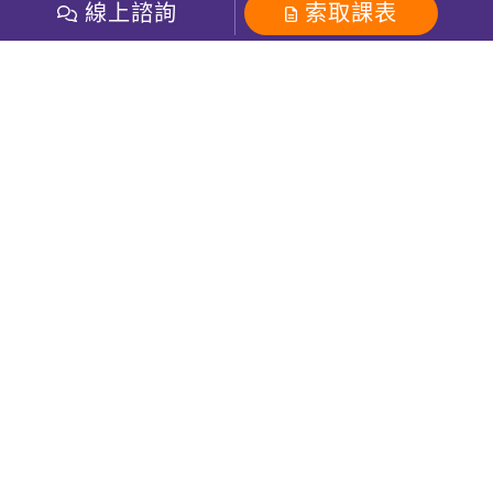
開課查詢
線上諮詢
索取課表
巨匠美語數位學院
雅思課程
社群
學員專區
巨匠日語數位學院
全民英檢
就愛嗑英文吐司FB
Line 官方帳號
巨匠教育集團
粉絲團
Line官方
影音
Instagram
巨匠電腦數位學院
商用英文
就愛嗑英文吐司IG
巨匠教育集團
其他
英文有益思FB
巨匠線上真人
關於我們
OneのJapan粉絲團
巨匠東大日語
人才招募
巨匠美語YouTube
i World JR
Recruiting
OneのJapan YouTube
窩課360
講師專區
周一至周五09：00-18：00
巨匠電腦
免付費客服專線：0800-231-381
防詐騙提醒
巨匠電腦直播教學
巨匠美語版權所有
線上體驗專區
2026 Gjun information Co., Ltd.All Rights Reserved
常見問題FAQ
客服信箱