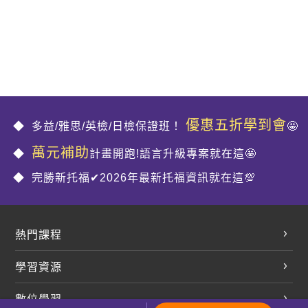
優惠五折學到會
多益/雅思/英檢/日檢保證班！
🤩
萬元補助
計畫開跑!語言升級專案就在這🤩
完勝新托福✔2026年最新托福資訊就在這💯
熱門課程
英文會話
學習資源
開口溜英文
英文部落格
數位學習
多益課程