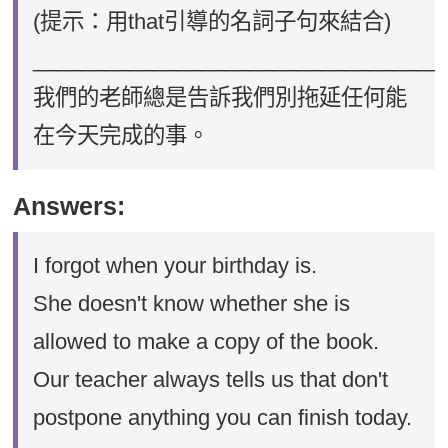
(提示：用that引導的名詞子句來結合)
__________________________________
我們的老師總是告訴我們別拖延任何能
在今天完成的事。
Answers:
I forgot when your birthday is.
She doesn't know whether she is
allowed to make a copy of the book.
Our teacher always tells us that don't
postpone anything you can finish today.