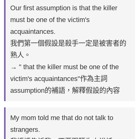
Our first assumption is that the killer
must be one of the victim's
acquaintances.
我們第一個假設是殺手一定是被害者的
熟人。
→ " that the killer must be one of the
victim's acquaintances"作為主詞
assumption的補語，解釋假設的內容
My mom told me that do not talk to
strangers.