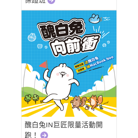
保證班
醜白兔IN巨匠限量活動開
跑！