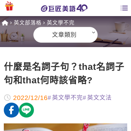
英文部落格
英文學不完
學員專區
文章類別
課程總覽
日語課程總表
開課查詢
什麼是名詞子句？that名詞子
英文課程總表
全國分校
句和that何時該省略?
英文會話
免費資源
2022/12/16
英文學不完
英文文法
商用英文
英文部落格
師資團隊
英文檢定
多益秒學堂
學習分享
能力養成
TOEIC 多益課程