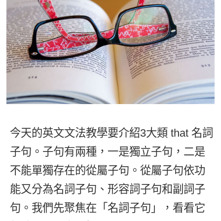
影音學英文
學員故事
IELTS 雅思課程
校園贊助
特色課程
自然發音
英文能力測驗
GEPT 全民英檢課程
學員讚出來
英文聽力養成
線上真人
主題課程
企業服務
TOEFL 托福課程
開口溜英文
活動花絮
英語俱樂部
更多
日語
Recruiting
旅遊英文
ECAM
韓語
一對一家教
基礎字彙
Let's Talk
西班牙語
企業訓練
情境閱讀
外語即時通
今天的英文文法教學要介紹3大類 that 名詞
點讀筆教材
英文文法技巧
子句。子句有兩種，一是獨立子句，二是
兒童美語
數位學習教材
英文寫作
不能單獨存在的從屬子句。從屬子句依功
能又分為名詞子句、形容詞子句和副詞子
Cengage TED Talks
句。我們先聚焦在「名詞子句」，看看它
CNN聽力強化