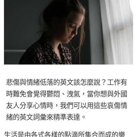
影音學英文
學員故事
IELTS 雅思課程
校園贊助
特色課程
自然發音
英文能力測驗
GEPT 全民英檢課程
學員讚出來
英文聽力養成
線上真人
主題課程
企業服務
TOEFL 托福課程
開口溜英文
活動花絮
英語俱樂部
更多
日語
Recruiting
旅遊英文
ECAM
韓語
一對一家教
基礎字彙
Let's Talk
西班牙語
企業訓練
情境閱讀
外語即時通
悲傷與情緒低落的英文該怎麼說？工作有
點讀筆教材
英文文法技巧
時難免會覺得鬱悶、洩氣，當你想與外國
兒童美語
數位學習教材
英文寫作
友人分享心情時，我們可以用這些哀傷情
緒的英文詞彙來精準表達。
Cengage TED Talks
CNN聽力強化
生活是由各式各樣的點滴所集合而成的樂