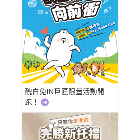
醜白兔IN巨匠限量活動開
跑！