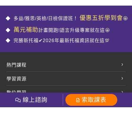
優惠五折學到會
多益/雅思/英檢/日檢保證班！
🤩
萬元補助
計畫開跑!語言升級專案就在這🤩
完勝新托福✔2026年最新托福資訊就在這💯
熱門課程
英文會話
學習資源
開口溜英文
英文部落格
數位學習
多益課程
開課查詢
線上諮詢
索取課表
巨匠美語數位學院
雅思課程
社群
學員專區
巨匠日語數位學院
全民英檢
就愛嗑英文吐司FB
Line 官方帳號
巨匠教育集團
粉絲團
Line官方
影音
Instagram
巨匠電腦數位學院
商用英文
就愛嗑英文吐司IG
巨匠教育集團