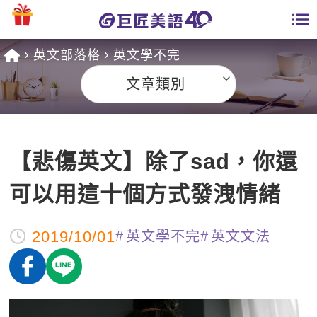
英文部落格
英文學不完
學員專區
文章類別
課程總覽
日語課程總表
開課查詢
【悲傷英文】除了sad，你還
英文課程總表
全國分校
可以用這十個方式發洩情緒
英文會話
免費資源
2019/10/01
英文學不完
英文文法
商用英文
英文部落格
師資團隊
英文檢定
多益秒學堂
學習分享
能力養成
TOEIC 多益課程