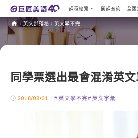
課程總覽
開課查詢
全國
日語課程總
英文檢定
英文部落格
英文學不完
表
TOEIC 
英文課程總
IELTS 
表
GEPT 
英文會話
程
商用英文
TOEFL 
同學票選出最會混淆英文
2018/08/01
英文學不完
英文字彙