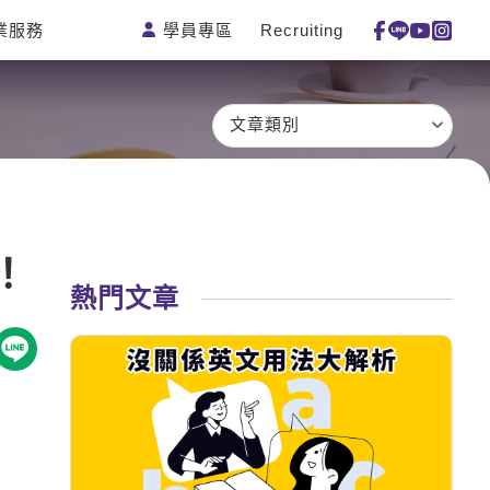
學員專區
Recruiting
業服務
測驗
活動花絮
特色課程
線上真人
更多
主題課程
日語
一對一家教
文章類別
英語俱樂
韓語
企業訓練
部
西班牙語
點讀筆教材
ECAM
外語即時
數位學習教
Let's Talk
通
材
！
兒童美語
熱門文章