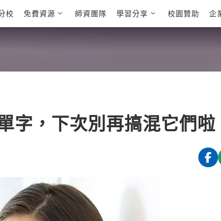
分校
免費資源
師資團隊
學習分享
校園贊助
企
英文部落格
多益秒學堂
學員故事
影音學英文
學員讚出來
英文能力
能力養成
多益課程
自然發音
英文聽力養成
雅思課程
開口溜英文
旅遊英文
全民英檢課
基礎字彙
情境閱讀
英文文法技巧
英文寫作
托福課程
單字，下次別再搞混它們啦
Cengage TED
CNN聽力強化
Talks
新聞英文