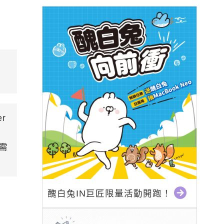
er
需
醜白兔IN巨匠限量活動開跑！