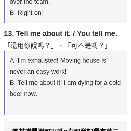
over the team.
B: Right on!
13. Tell me about it. / You tell me.
「還用你說嗎？」、「可不是嗎？」
A: I'm exhausted! Moving house is
never an easy work!
B: Tell me about it! I am dying for a cold
beer now.