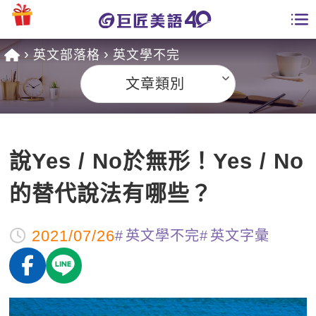
英文部落格
英文學不完
學員專區
文章類別
課程總覽
日語課程總表
開課查詢
說Yes / No於無形！Yes / No
英文課程總表
全國分校
的替代說法有哪些？
英文會話
免費資源
2021/07/26
英文學不完
英文字彙
商用英文
英文部落格
師資團隊
英文檢定
多益秒學堂
學習分享
能力養成
TOEIC 多益課程