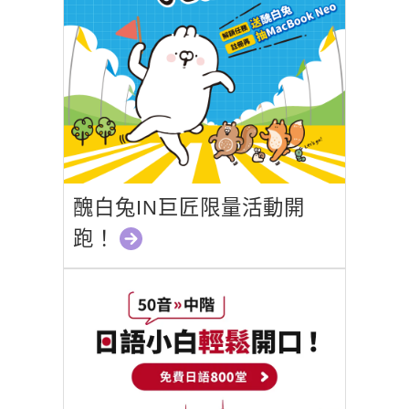
醜白兔IN巨匠限量活動開
跑！