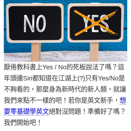
影音學英文
學員故事
IELTS 雅思課程
校園贊助
特色課程
自然發音
英文能力測驗
GEPT 全民英檢課程
學員讚出來
英文聽力養成
線上真人
主題課程
企業服務
TOEFL 托福課程
開口溜英文
活動花絮
英語俱樂部
更多
日語
Recruiting
旅遊英文
ECAM
韓語
一對一家教
基礎字彙
Let's Talk
西班牙語
厭倦教科書上Yes / No的死板說法了嗎？這
企業訓練
情境閱讀
外語即時通
年頭連Siri都知道在江湖上(?)只有Yes/No是
點讀筆教材
英文文法技巧
不夠看的，那麼身為新時代的新人類，就讓
兒童美語
數位學習教材
英文寫作
我們來點不一樣的吧！若你是英文新手，
想
要零基礎學英文
絕對沒問題！準備好了嗎？
TED Talks
我們開始吧！
CNN聽力強化