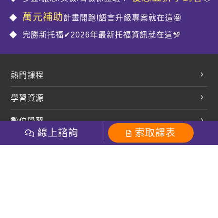
萬元補助
計畫開跑!語言升級專案就在這🤩
完勝新托福✔2026年最新托福資訊就在這💯
熱門課程
英文會話
學習資源
開口溜英文
英文部落格
數位學習
多益課程
開課查詢
線上諮詢
索取課表
巨匠美語數位學院
雅思課程
社群
學員專區
巨匠日語數位學院
全民英檢
就愛嗑英文吐司FB
Line 官方帳號
巨匠教育集團
粉絲團
Line官方
影音
Instagram
巨匠電腦數位學院
商用英文
就愛嗑英文吐司IG
巨匠教育集團
其他
英文有益思FB
巨匠線上真人
關於我們
OneのJapan粉絲團
巨匠東大日語