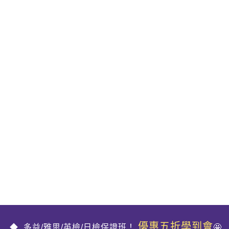
優惠五折學到會
多益/雅思/英檢/日檢保證班！
🤩