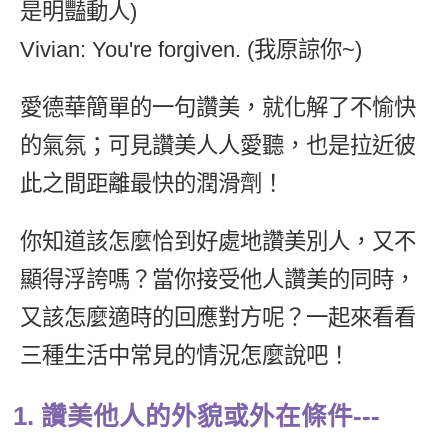
是明豔動人)
新聞英文
Vivian: You're forgiven. (我原諒你~)
愛德華簡單的一句讚美，就化解了不愉快
的氣氛；可見讚美人人愛聽，也是拉近彼
此之間距離最快的潤滑劑！
你知道該怎麼恰到好處地讚美別人，又不
顯得浮誇嗎？當你接受他人讚美的同時，
又該怎麼適時的回應對方呢？一起來看看
三種生活中常見的情況怎麼說吧！
1. 讚美他人的外貌或外在條件---