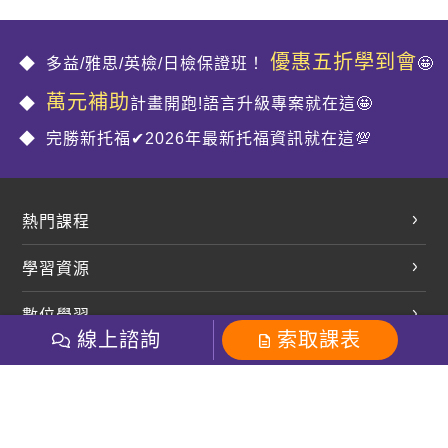
優惠五折學到會
多益/雅思/英檢/日檢保證班！
🤩
萬元補助
計畫開跑!語言升級專案就在這🤩
完勝新托福✔2026年最新托福資訊就在這💯
熱門課程
英文會話
學習資源
開口溜英文
英文部落格
數位學習
多益課程
開課查詢
線上諮詢
索取課表
巨匠美語數位學院
雅思課程
社群
學員專區
巨匠日語數位學院
全民英檢
就愛嗑英文吐司FB
Line 官方帳號
巨匠教育集團
粉絲團
Line官方
影音
Instagram
巨匠電腦數位學院
商用英文
就愛嗑英文吐司IG
巨匠教育集團