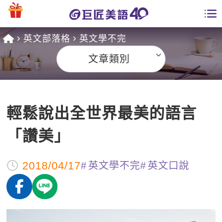
英文部落格
英文學不完
學員專區
文章類別
課程總覽
日語課程總表
開課查詢
輕鬆說出全世界最美的語言
英文課程總表
全國分校
「讚美」
英文會話
免費資源
2018/04/17
英文學不完
英文口說
商用英文
英文部落格
師資團隊
英文檢定
多益秒學堂
學習分享
能力養成
TOEIC 多益課程