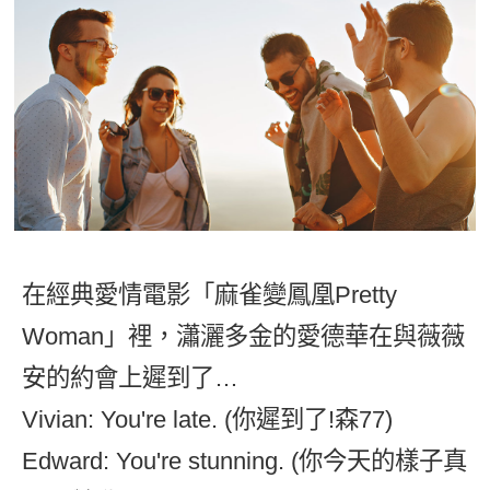
影音學英文
學員故事
IELTS 雅思課程
校園贊助
特色課程
自然發音
英文能力測驗
GEPT 全民英檢課程
學員讚出來
英文聽力養成
線上真人
主題課程
企業服務
TOEFL 托福課程
開口溜英文
活動花絮
英語俱樂部
更多
日語
Recruiting
旅遊英文
ECAM
韓語
一對一家教
基礎字彙
Let's Talk
西班牙語
企業訓練
情境閱讀
外語即時通
在經典愛情電影「麻雀變鳳凰Pretty
點讀筆教材
英文文法技巧
Woman」裡，瀟灑多金的愛德華在與薇薇
兒童美語
數位學習教材
英文寫作
安的約會上遲到了…
Vivian: You're late. (你遲到了!森77)
Cengage TED Talks
Edward: You're stunning. (你今天的樣子真
CNN聽力強化