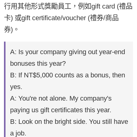
行用其他形式獎勵員工，例如gift card (禮品
卡) 或gift certificate/voucher (禮券/商品
券)。
A: Is your company giving out year-end
bonuses this year?
B: If NT$5,000 counts as a bonus, then
yes.
A: You're not alone. My company's
paying us gift certificates this year.
B: Look on the bright side. You still have
a job.