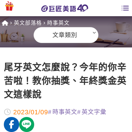
英文部落格
時事英文
學員專區
文章類別
課程總覽
日語課程總表
開課查詢
尾牙英文怎麼說？今年的你辛
英文課程總表
全國分校
苦啦！教你抽獎、年終獎金英
英文會話
免費資源
文這樣說
商用英文
英文部落格
師資團隊
2023/01/09
時事英文
英文字彙
英文檢定
多益秒學堂
學習分享
能力養成
TOEIC 多益課程