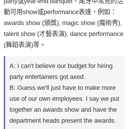
party或year-end banquet。尾牙中常見的活
動可用show或performance表達，例如：
awards show (頒獎), magic show (魔術秀),
talent show (才藝表演), dance performance
(舞蹈表演)等。
A: I can't believe our budget for hiring
party entertainers got axed.
B: Guess we'll just have to make more
use of our own employees. I say we put
together an awards show and have the
department heads present the awards.