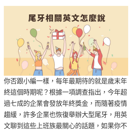
影音學英文
學員故事
IELTS 雅思課程
校園贊助
特色課程
自然發音
英文能力測驗
GEPT 全民英檢課程
學員讚出來
英文聽力養成
線上真人
主題課程
企業服務
TOEFL 托福課程
開口溜英文
活動花絮
英語俱樂部
更多
日語
Recruiting
旅遊英文
ECAM
韓語
一對一家教
基礎字彙
Let's Talk
西班牙語
企業訓練
情境閱讀
外語即時通
點讀筆教材
你否跟小編一樣，每年最期待的就是歲末年
英文文法技巧
兒童美語
終這個時期呢？根據一項調查指出，今年超
數位學習教材
英文寫作
過七成的企業會發放年終獎金，而隨著疫情
Cengage TED Talks
趨緩，許多企業也恢復舉辦大型尾牙，用英
CNN聽力強化
文聊到這些上班族最關心的話題，如果你不