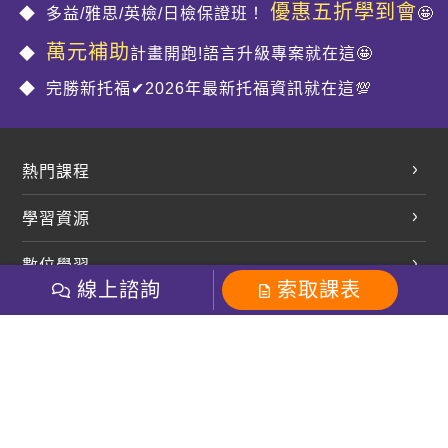
優惠五折學到會
多益/雅思/英檢/日檢保證班！
🤩
萬元補助
計畫開跑!語言升級專案就在這🤩
完勝新托福✔2026年最新托福資訊就在這💯
熱門課程
英文會話
學習資源
開口溜英文
英文部落格
數位學習
多益課程
開課查詢
線上諮詢
索取課表
巨匠美語數位學院
雅思課程
社群
學員專區
巨匠日語數位學院
全民英檢
就愛嗑英文吐司FB
Line 官方帳號
巨匠教育集團
粉絲團
Line官方
影音
Instagram
巨匠電腦數位學院
商用英文
就愛嗑英文吐司IG
巨匠教育集團
其他
英文有益思FB
巨匠線上真人
關於我們