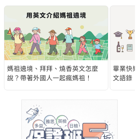
媽祖遶境、拜拜、燒香英文怎麼
畢業快樂
說？帶著外國人一起瘋媽祖！
文語錄