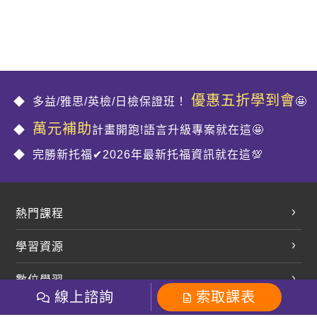
優惠五折學到會
多益/雅思/英檢/日檢保證班！
🤩
萬元補助
計畫開跑!語言升級專案就在這🤩
完勝新托福✔2026年最新托福資訊就在這💯
熱門課程
英文會話
學習資源
開口溜英文
英文部落格
數位學習
多益課程
開課查詢
線上諮詢
索取課表
巨匠美語數位學院
雅思課程
社群