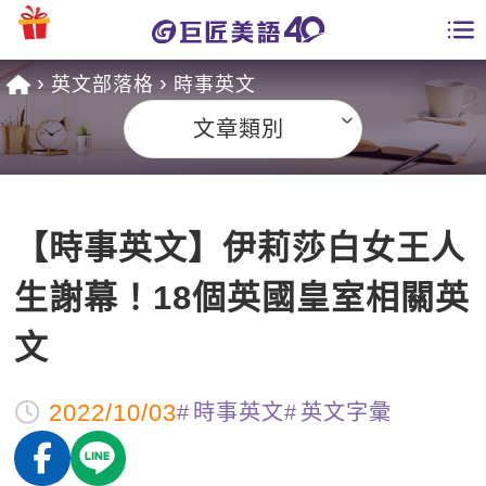
英文部落格
時事英文
學員專區
文章類別
課程總覽
日語課程總表
開課查詢
【時事英文】伊莉莎白女王人
英文課程總表
全國分校
生謝幕！18個英國皇室相關英
英文會話
免費資源
文
商用英文
英文部落格
師資團隊
2022/10/03
時事英文
英文字彙
英文檢定
多益秒學堂
學習分享
能力養成
TOEIC 多益課程