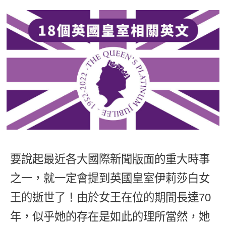
影音學英文
學員故事
IELTS 雅思課程
校園贊助
特色課程
自然發音
英文能力測驗
GEPT 全民英檢課程
學員讚出來
英文聽力養成
線上真人
主題課程
企業服務
TOEFL 托福課程
開口溜英文
活動花絮
英語俱樂部
更多
日語
Recruiting
旅遊英文
ECAM
韓語
一對一家教
基礎字彙
Let's Talk
西班牙語
企業訓練
情境閱讀
外語即時通
點讀筆教材
英文文法技巧
兒童美語
要說起最近各大國際新聞版面的重大時事
數位學習教材
英文寫作
之一，就一定會提到英國皇室伊莉莎白女
Cengage TED Talks
王的逝世了！由於女王在位的期間長達70
CNN聽力強化
年，似乎她的存在是如此的理所當然，她