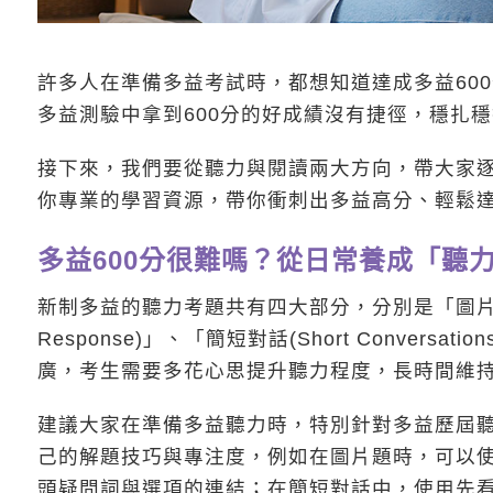
許多人在準備多益考試時，都想知道達成多益60
多益測驗中拿到600分的好成績沒有捷徑，穩扎
接下來，我們要從聽力與閱讀兩大方向，帶大家逐
你專業的學習資源，帶你衝刺出多益高分、輕鬆達
多益600分很難嗎？從日常養成「聽
新制多益的聽力考題共有四大部分，分別是「圖片題(Pho
Response)」、「簡短對話(Short Conversat
廣，考生需要多花心思提升聽力程度，長時間維
建議大家在準備多益聽力時，特別針對多益歷屆
己的解題技巧與專注度，例如在圖片題時，可以
頭疑問詞與選項的連結；在簡短對話中，使用先