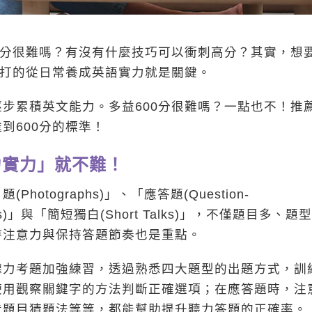
0分很難嗎？有沒有什麼技巧可以衝刺高分？其實，想
穩打的從日常養成英語實力就是關鍵。
步累積英文能力。多益600分很難嗎？一點也不！推
到600分的標準！
力實力」就不難！
tographs)」、「應答題(Question-
ions)」與「簡短獨白(Short Talks)」，不僅題目多、題型
持注意力與保持答題節奏也是重點。
聽力考題加強練習，透過熟悉四大題型的出題方式，訓
使用觀察關鍵字的方法判斷正確選項；在應答題時，注
看題目猜題法等等，都能幫助提升聽力答題的正確率。