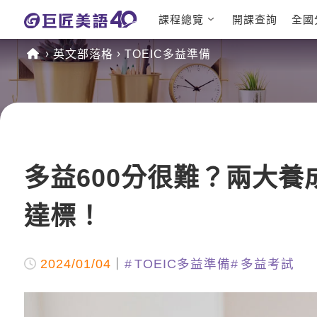
課程總覽
開課查詢
全國
日語課程總表
英文檢定
英文部落格
TOEIC多益準備
英文課程總表
TOEIC
英文會話
IELTS
商用英文
GEPT 
TOEFL
多益600分很難？兩大
達標！
2024/01/04
TOEIC多益準備
多益考試