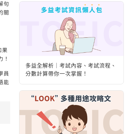
解句
的關
如果
力！
多益全解析｜考試內容、考試流程、
學員
分數計算帶你一次掌握！
語能
。