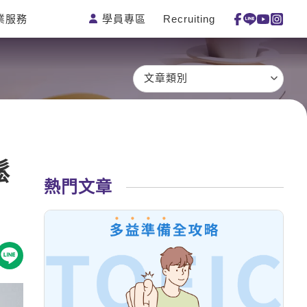
學員專區
Recruiting
業服務
測驗
活動花絮
特色課程
線上真人
更多
主題課程
日語
一對一家教
文章類別
英語俱樂部
韓語
企業訓練
CAM
西班牙語
點讀筆教材
et's Talk
外語即時通
數位學習教材
鬆
兒童美語
熱門文章