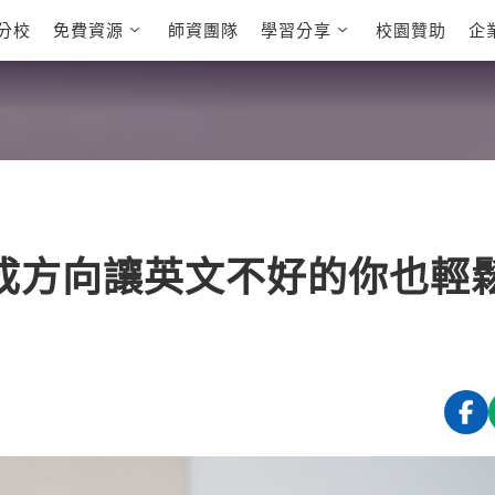
分校
免費資源
師資團隊
學習分享
校園贊助
企
英文部落格
多益秒學堂
學員故事
影音學英文
學員讚出來
英文能力
能力養成
 多益課程
自然發音
英文聽力養成
 雅思課程
開口溜英文
旅遊英文
全民英檢課程
基礎字彙
情境閱讀
E
 托福課程
英文文法技巧
英文寫作
L
養成方向讓英文不好的你也輕
TED Talks
CNN聽力強化
新聞英文