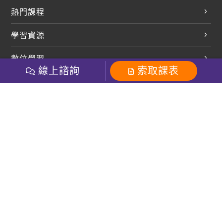
熱門課程
英文會話
學習資源
開口溜英文
英文部落格
數位學習
多益課程
開課查詢
線上諮詢
索取課表
巨匠美語數位學院
雅思課程
社群
學員專區
巨匠日語數位學院
全民英檢
就愛嗑英文吐司FB
Line 官方帳號
巨匠教育集團
粉絲團
Line官方
影音
Instagram
巨匠電腦數位學院
商用英文
就愛嗑英文吐司IG
巨匠教育集團
其他
英文有益思FB
巨匠線上真人
關於我們
OneのJapan粉絲團
巨匠東大日語
人才招募
巨匠美語YouTube
i World JR
Recruiting
OneのJapan YouTube
窩課360
講師專區
周一至周五09：00-18：00
巨匠電腦
免付費客服專線：0800-231-381
防詐騙提醒