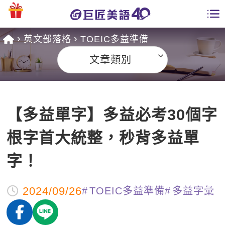
英文部落格
TOEIC多益準備
學員專區
文章類別
課程總覽
日語課程總表
開課查詢
【多益單字】多益必考30個字
英文課程總表
全國分校
根字首大統整，秒背多益單
英文會話
免費資源
字！
商用英文
英文部落格
師資團隊
2024/09/26
TOEIC多益準備
多益字彙
英文檢定
多益秒學堂
學習分享
能力養成
TOEIC 多益課程