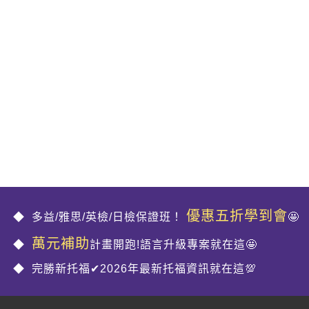
優惠五折學到會
多益/雅思/英檢/日檢保證班！
🤩
萬元補助
計畫開跑!語言升級專案就在這🤩
完勝新托福✔2026年最新托福資訊就在這💯