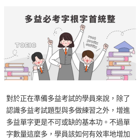
影音學英文
學員故事
IELTS 雅思課程
校園贊助
特色課程
自然發音
英文能力測驗
GEPT 全民英檢課程
學員讚出來
英文聽力養成
線上真人
主題課程
企業服務
TOEFL 托福課程
開口溜英文
活動花絮
英語俱樂部
更多
日語
Recruiting
旅遊英文
ECAM
韓語
一對一家教
基礎字彙
Let's Talk
西班牙語
企業訓練
情境閱讀
外語即時通
點讀筆教材
英文文法技巧
兒童美語
對於正在準備多益考試的學員來說，除了
數位學習教材
英文寫作
認識多益考試題型與多做練習之外，增進
Cengage TED Talks
多益單字更是不可或缺的基本功。不過單
CNN聽力強化
字數量這麼多，學員該如何有效率地增加