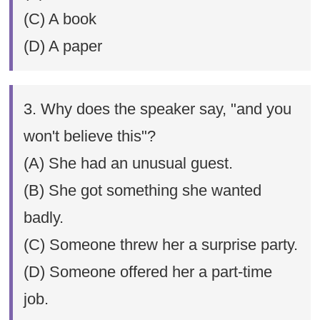
(C) A book
(D) A paper
3. Why does the speaker say, "and you
won't believe this"?
(A) She had an unusual guest.
(B) She got something she wanted
badly.
(C) Someone threw her a surprise party.
(D) Someone offered her a part-time
job.