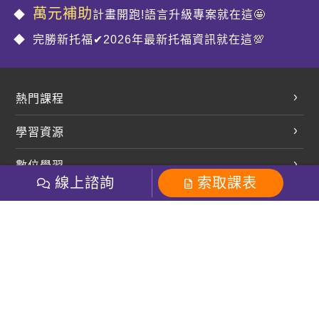
萬元補助
計畫開跑!語言升級專案就在這🤩
完勝新托福✔2026年最新托福資訊就在這💯
熱門課程
英文會話
學習資源
開口溜英文
英文部落格
數位學習
多益課程
開課查詢
線上諮詢
索取課表
巨匠美語數位學院
雅思課程
社群
學員專區
巨匠日語數位學院
全民英檢
就愛嗑英文吐司FB
Line 官方帳號
巨匠教育集團
粉絲團
Line官方
影音
Instagram
巨匠電腦數位學院
商用英文
就愛嗑英文吐司IG
巨匠教育集團
其他
英文有益思FB
巨匠線上真人
關於我們
OneのJapan粉絲團
巨匠東大日語
人才招募