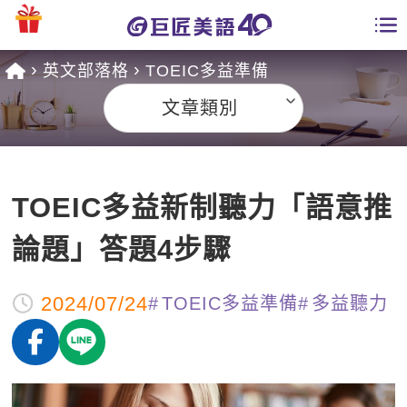
英文部落格
TOEIC多益準備
學員專區
文章類別
課程總覽
日語課程總表
開課查詢
TOEIC多益新制聽力「語意推
英文課程總表
全國分校
論題」答題4步驟
英文會話
免費資源
2024/07/24
TOEIC多益準備
多益聽力
商用英文
英文部落格
師資團隊
英文檢定
多益秒學堂
學習分享
能力養成
TOEIC 多益課程