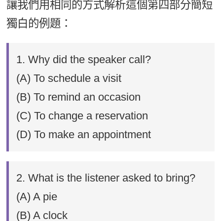
讓我們用相同的方式解析這個第四部分簡短
獨白的例題：
1. Why did the speaker call?
(A) To schedule a visit
(B) To remind an occasion
(C) To change a reservation
(D) To make an appointment
2. What is the listener asked to bring?
(A) A pie
(B) A clock