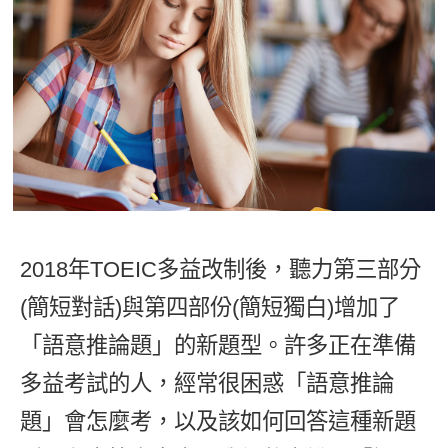
影音學英文
學員故事
IELTS 雅思課程
校園贊助
特色課程
自然發音
英文能力測驗
GEPT 全民英檢課程
學員讚出來
英文聽力養成
線上真人
主題課程
企業服務
TOEFL 托福課程
開口溜英文
活動花絮
英語俱樂部
更多
日語
Recruiting
旅遊英文
ECAM
韓語
一對一家教
基礎字彙
Let's Talk
西班牙語
企業訓練
情境閱讀
外語即時通
2018年TOEIC多益改制後，聽力第三部分
點讀筆教材
英文文法技巧
(簡短對話)與第四部份(簡短獨白)增加了
兒童美語
數位學習教材
英文寫作
「語意推論題」的新題型。許多正在準備
多益考試的人，經常很困惑「語意推論
Cengage TED Talks
題」會怎麼考，以及該如何回答這種新題
CNN聽力強化