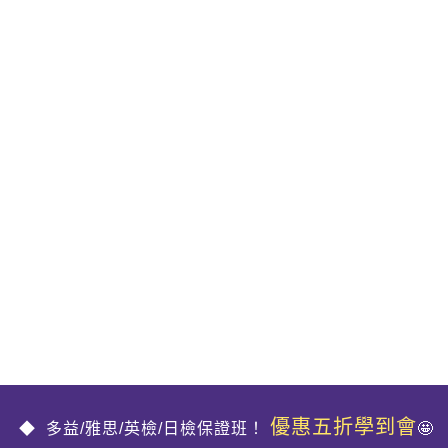
優惠五折學到會
多益/雅思/英檢/日檢保證班！
🤩