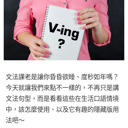
影音學英文
學員故事
IELTS 雅思課程
校園贊助
特色課程
自然發音
英文能力測驗
GEPT 全民英檢課程
學員讚出來
英文聽力養成
線上真人
主題課程
企業服務
TOEFL 托福課程
開口溜英文
活動花絮
英語俱樂部
更多
日語
Recruiting
旅遊英文
ECAM
韓語
一對一家教
基礎字彙
Let's Talk
西班牙語
企業訓練
情境閱讀
外語即時通
文法課老是讓你昏昏欲睡、度秒如年嗎？
點讀筆教材
英文文法技巧
今天就讓我們來點不一樣的，不再只是講
兒童美語
數位學習教材
英文寫作
文法句型，而是看看這些在生活口語情境
中，該怎麼使用、以及它有趣的隱藏版用
Cengage TED Talks
法吧～
CNN聽力強化