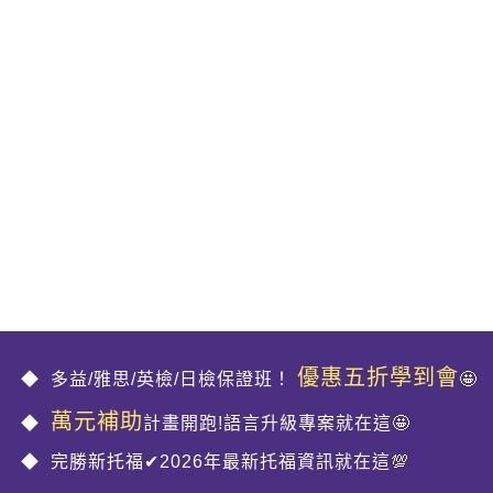
優惠五折學到會
多益/雅思/英檢/日檢保證班！
🤩
萬元補助
計畫開跑!語言升級專案就在這🤩
完勝新托福✔2026年最新托福資訊就在這💯