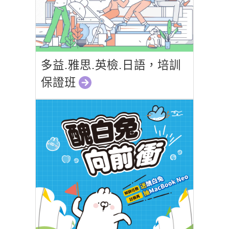
多益.雅思.英檢.日語，培訓
保證班