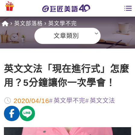
英文部落格
英文學不完
學員專區
文章類別
課程總覽
日語課程總表
開課查詢
英文文法「現在進行式」怎麼
英文課程總表
全國分校
用？5分鐘讓你一次學會！
英文會話
免費資源
2020/04/16
英文學不完
英文文法
商用英文
英文部落格
師資團隊
英文檢定
多益秒學堂
學習分享
能力養成
TOEIC 多益課程