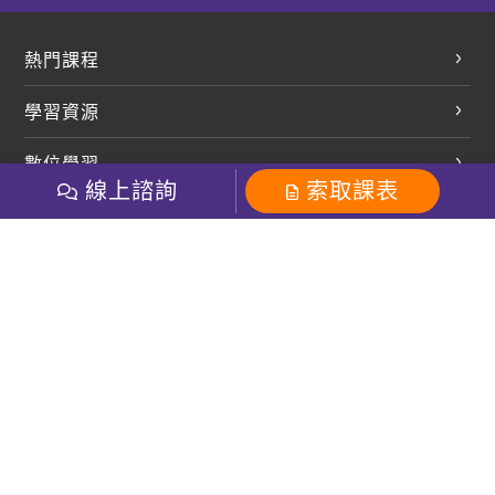
熱門課程
英文會話
學習資源
開口溜英文
英文部落格
數位學習
多益課程
開課查詢
線上諮詢
索取課表
巨匠美語數位學院
雅思課程
社群
學員專區
巨匠日語數位學院
全民英檢
就愛嗑英文吐司FB
Line 官方帳號
巨匠教育集團
粉絲團
Line官方
影音
Instagram
巨匠電腦數位學院
商用英文
就愛嗑英文吐司IG
巨匠教育集團
其他
英文有益思FB
巨匠線上真人
關於我們
OneのJapan粉絲團
巨匠東大日語
人才招募
巨匠美語YouTube
i World JR
Recruiting
OneのJapan YouTube
窩課360
講師專區
周一至周五09：00-18：00