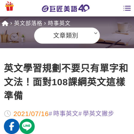
英文部落格
時事英文
學員專區
文章類別
課程總覽
日語課程總表
開課查詢
英文學習規劃不要只有單字和
英文課程總表
全國分校
文法！面對108課綱英文這樣
英文會話
免費資源
準備
商用英文
英文部落格
師資團隊
2021/07/16
時事英文
學英文撇步
英文檢定
多益秒學堂
學習分享
能力養成
TOEIC 多益課程