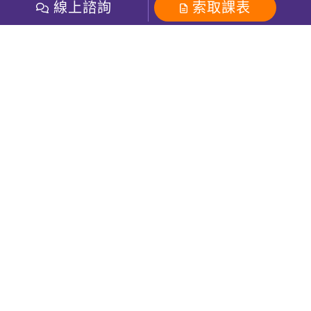
開課查詢
線上諮詢
索取課表
巨匠美語數位學院
雅思課程
社群
學員專區
巨匠日語數位學院
全民英檢
就愛嗑英文吐司FB
Line 官方帳號
巨匠教育集團
粉絲團
Line官方
影音
Instagram
巨匠電腦數位學院
商用英文
就愛嗑英文吐司IG
巨匠教育集團
其他
英文有益思FB
巨匠線上真人
關於我們
OneのJapan粉絲團
巨匠東大日語
人才招募
巨匠美語YouTube
i World JR
Recruiting
OneのJapan YouTube
窩課360
講師專區
周一至周五09：00-18：00
巨匠電腦
免付費客服專線：0800-231-381
防詐騙提醒
巨匠電腦直播教學
巨匠美語版權所有
線上體驗專區
2026 Gjun information Co., Ltd.All Rights Reserved
常見問題FAQ
客服信箱