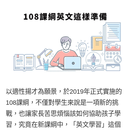
影音學英文
學員故事
IELTS 雅思課程
校園贊助
特色課程
自然發音
英文能力測驗
GEPT 全民英檢課程
學員讚出來
英文聽力養成
線上真人
主題課程
企業服務
TOEFL 托福課程
開口溜英文
活動花絮
英語俱樂部
更多
日語
Recruiting
旅遊英文
ECAM
韓語
一對一家教
基礎字彙
Let's Talk
西班牙語
企業訓練
情境閱讀
外語即時通
點讀筆教材
英文文法技巧
兒童美語
以適性揚才為願景，於2019年正式實施的
數位學習教材
英文寫作
108課綱，不僅對學生來說是一項新的挑
TED Talks
戰，也讓家長苦思煩惱該如何協助孩子學
CNN聽力強化
習，究竟在新課綱中，「英文學習」這個