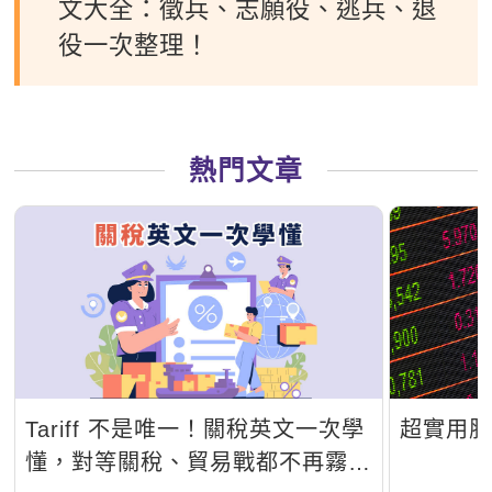
文大全：徵兵、志願役、逃兵、退
役一次整理！
熱門文章
Tariff 不是唯一！關稅英文一次學
超實用
懂，對等關稅、貿易戰都不再霧煞