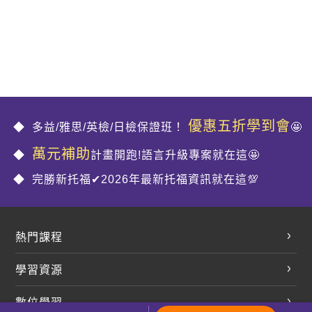
優惠五折學到會
多益/雅思/英檢/日檢保證班！
🤩
萬元補助
計畫開跑!語言升級專案就在這🤩
完勝新托福✔2026年最新托福資訊就在這💯
熱門課程
英文會話
學習資源
開口溜英文
英文部落格
數位學習
多益課程