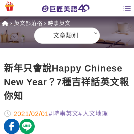
英文部落格
時事英文
學員專區
文章類別
課程總覽
日語課程總表
開課查詢
新年只會說Happy Chinese
英文課程總表
全國分校
New Year？7種吉祥話英文報
英文會話
免費資源
你知
商用英文
英文部落格
師資團隊
2021/02/01
時事英文
人文地理
英文檢定
多益秒學堂
學習分享
能力養成
TOEIC 多益課程