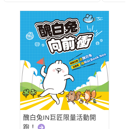
醜白兔IN巨匠限量活動開
跑！