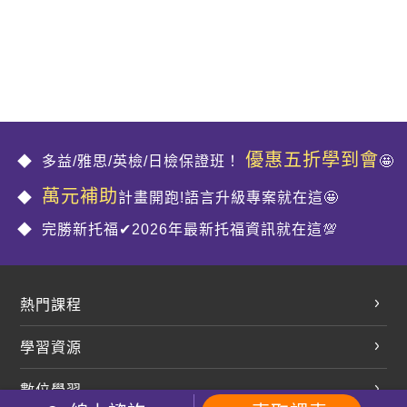
優惠五折學到會
多益/雅思/英檢/日檢保證班！
🤩
萬元補助
計畫開跑!語言升級專案就在這🤩
完勝新托福✔2026年最新托福資訊就在這💯
熱門課程
英文會話
學習資源
開口溜英文
英文部落格
數位學習
多益課程