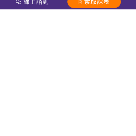
開課查詢
線上諮詢
索取課表
巨匠美語數位學院
雅思課程
社群
學員專區
巨匠日語數位學院
全民英檢
就愛嗑英文吐司FB
Line 官方帳號
巨匠教育集團
粉絲團
Line官方
影音
Instagram
巨匠電腦數位學院
商用英文
就愛嗑英文吐司IG
巨匠教育集團
其他
英文有益思FB
巨匠線上真人
關於我們
OneのJapan粉絲團
巨匠東大日語
人才招募
巨匠美語YouTube
i World JR
Recruiting
OneのJapan YouTube
窩課360
講師專區
周一至周五09：00-18：00
巨匠電腦
免付費客服專線：0800-231-381
防詐騙提醒
巨匠電腦直播教學
巨匠美語版權所有
線上體驗專區
2026 Gjun information Co., Ltd.All Rights Reserved
常見問題FAQ
客服信箱