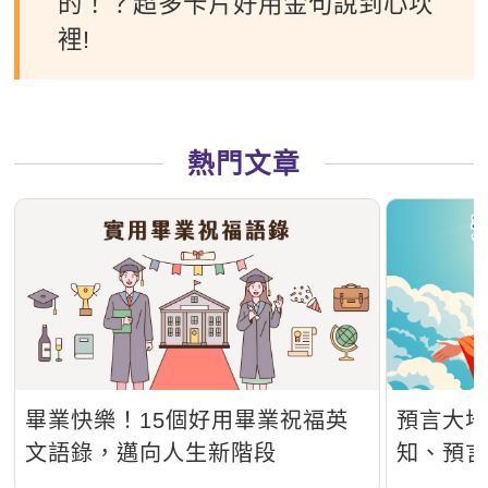
的！？超多卡片好用金句說到心坎
裡!
熱門文章
畢業快樂！15個好用畢業祝福英
預言大
文語錄，邁向人生新階段
知、預