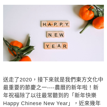
影音學英文
學員故事
IELTS 雅思課程
校園贊助
特色課程
自然發音
英文能力測驗
GEPT 全民英檢課程
學員讚出來
英文聽力養成
線上真人
主題課程
企業服務
TOEFL 托福課程
開口溜英文
活動花絮
英語俱樂部
更多
日語
Recruiting
旅遊英文
ECAM
韓語
一對一家教
基礎字彙
Let's Talk
西班牙語
企業訓練
情境閱讀
外語即時通
點讀筆教材
英文文法技巧
兒童美語
數位學習教材
送走了2020，接下來就是我們東方文化中
英文寫作
最重要的節慶之一----農曆的新年啦！新
TED Talks
年祝福除了以往最常聽到的「新年快樂
CNN聽力強化
Happy Chinese New Year」，近來幾年