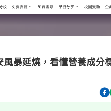
分校
免費資源
師資團隊
學習分享
校園贊助
企
英文部落格
多益秒學堂
學員故事
影音學英文
學員讚出來
英文能力
能力養成
多益課程
自然發音
英文聽力養成
雅思課程
開口溜英文
旅遊英文
全民英檢課
基礎字彙
情境閱讀
英文文法技巧
英文寫作
托福課程
安風暴延燒，看懂營養成分
Cengage TED
CNN聽力強化
Talks
新聞英文