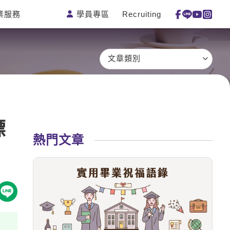
學員專區
Recruiting
業服務
測驗
活動花絮
特色課程
線上真人
更多
主題課程
日語
一對一家教
文章類別
英語俱樂
韓語
企業訓練
部
西班牙語
點讀筆教材
ECAM
外語即時
數位學習教
Let's Talk
通
材
標
兒童美語
熱門文章