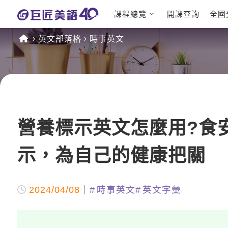
課程總覽
開課查詢
全國
日語課程總
英文檢定
英文部落格
時事英文
表
TOEIC 
英文課程總
IELTS 
表
GEPT 
英文會話
程
商用英文
TOEFL 
營養標示英文怎麼用?食
示，為自己的健康把關
2024/04/08
時事英文
英文字彙