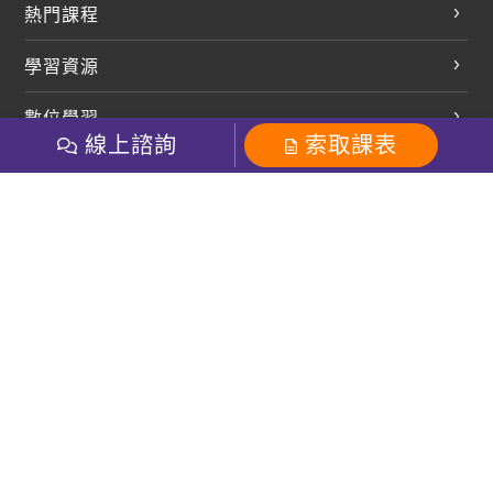
熱門課程
英文會話
學習資源
開口溜英文
英文部落格
數位學習
多益課程
開課查詢
線上諮詢
索取課表
巨匠美語數位學院
雅思課程
社群
學員專區
巨匠日語數位學院
全民英檢
就愛嗑英文吐司FB
Line 官方帳號
巨匠教育集團
粉絲團
Line官方
影音
Instagram
巨匠電腦數位學院
商用英文
就愛嗑英文吐司IG
巨匠教育集團
其他
英文有益思FB
巨匠線上真人
關於我們
OneのJapan粉絲團
巨匠東大日語
人才招募
巨匠美語YouTube
i World JR
Recruiting
OneのJapan YouTube
窩課360
講師專區
周一至周五09：00-18：00
巨匠電腦
免付費客服專線：0800-231-381
防詐騙提醒
巨匠電腦直播教學