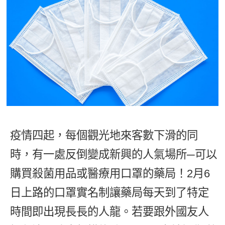
影音學英文
學員故事
IELTS 雅思課程
校園贊助
特色課程
自然發音
英文能力測驗
GEPT 全民英檢課程
學員讚出來
英文聽力養成
線上真人
主題課程
企業服務
TOEFL 托福課程
開口溜英文
活動花絮
英語俱樂部
更多
日語
Recruiting
旅遊英文
ECAM
韓語
一對一家教
基礎字彙
Let's Talk
西班牙語
企業訓練
情境閱讀
外語即時通
疫情四起，每個觀光地來客數下滑的同
點讀筆教材
英文文法技巧
時，有一處反倒變成新興的人氣場所─可以
兒童美語
數位學習教材
英文寫作
購買殺菌用品或醫療用口罩的藥局！2月6
日上路的口罩實名制讓藥局每天到了特定
TED Talks
時間即出現長長的人龍。若要跟外國友人
CNN聽力強化