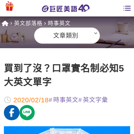
英文部落格
時事英文
學員專區
文章類別
課程總覽
日語課程總表
開課查詢
買到了沒？口罩實名制必知5
英文課程總表
全國分校
大英文單字
英文會話
免費資源
2020/02/18
時事英文
英文字彙
商用英文
英文部落格
師資團隊
英文檢定
多益秒學堂
學習分享
能力養成
TOEIC 多益課程