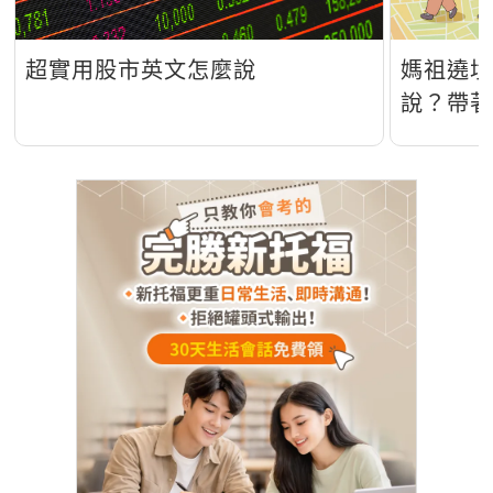
超實用股市英文怎麼說
媽祖遶
說？帶