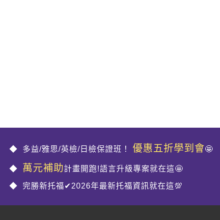
優惠五折學到會
多益/雅思/英檢/日檢保證班！
🤩
萬元補助
計畫開跑!語言升級專案就在這🤩
完勝新托福✔2026年最新托福資訊就在這💯