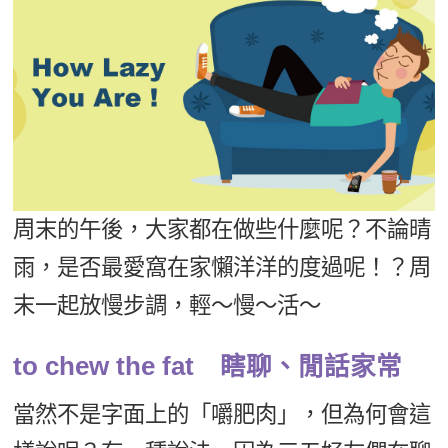
影音學英文
學員故事
IELTS 雅思課程
校園贊助
特色課程
自然發音
英文能力測驗
GEPT 全民英檢課程
學員讚出來
英文聽力養成
線上真人
主題課程
企業服務
TOEFL 托福課程
開口溜英文
活動花絮
英語俱樂部
更多
日語
Recruiting
旅遊英文
ECAM
韓語
一對一家教
基礎字彙
Let's Talk
西班牙語
周末的午後，大家都在做些什麼呢？不論晴
企業訓練
情境閱讀
外語即時通
雨，是否最愛窩在家懶洋洋的度過呢！？周
點讀筆教材
英文文法技巧
末一起放慢步調，輕～慢～活～
兒童美語
數位學習教材
英文寫作
to chew the fat 瞎聊、閒話家常
Cengage TED Talks
當然不是字面上的「嚼肥肉」，但為何會這
CNN聽力強化