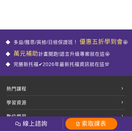
優惠五折學到會
多益/雅思/英檢/日檢保證班！
🤩
萬元補助
計畫開跑!語言升級專案就在這🤩
完勝新托福✔2026年最新托福資訊就在這💯
熱門課程
英文會話
學習資源
開口溜英文
英文部落格
數位學習
多益課程
開課查詢
線上諮詢
索取課表
巨匠美語數位學院
雅思課程
社群