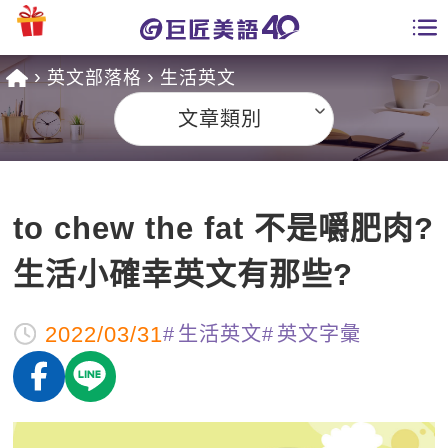
英文部落格
生活英文
學員專區
文章類別
課程總覽
日語課程總表
開課查詢
to chew the fat 不是嚼肥肉?
英文課程總表
全國分校
生活小確幸英文有那些?
英文會話
免費資源
2022/03/31
生活英文
英文字彙
商用英文
英文部落格
師資團隊
英文檢定
多益秒學堂
學習分享
能力養成
TOEIC 多益課程