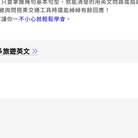
，只要掌握幾句基本句型，就能清楚的用英文問路或指
被詢問搭乘交通工具時還能綽綽有餘回應！
容讓你一
不小心就輕鬆學會
。
多旅遊英文