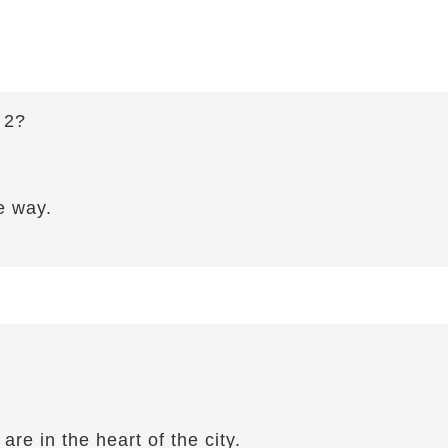
 2?
e way.
re in the heart of the city.