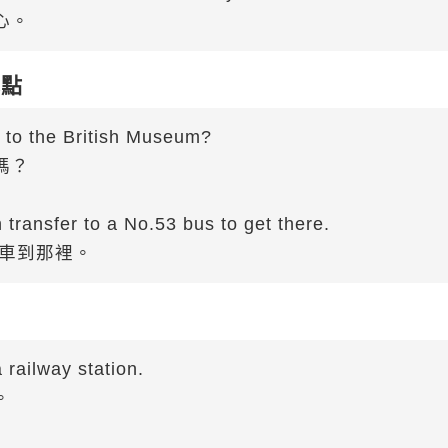
心。
地點
to the British Museum?
嗎？
ransfer to a No.53 bus to get there.
車到那裡。
 railway station.
。