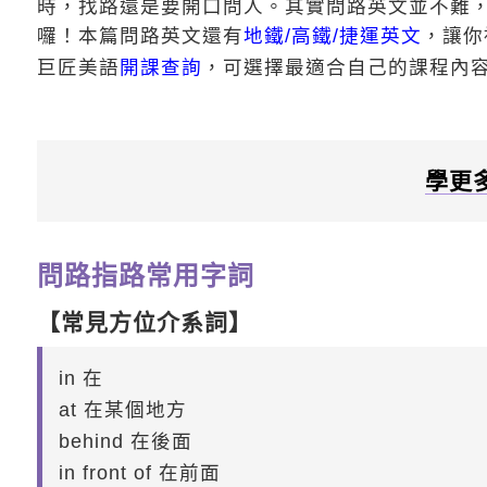
時，找路還是要開口問人。其實問路英文並不難
囉！本篇問路英文還有
地鐵/高鐵/捷運英文
，讓你
巨匠美語
開課查詢
，可選擇最適合自己的課程內
學更
問路指路常用字詞
【常見方位介系詞】
in 在
at 在某個地方
behind 在後面
in front of 在前面