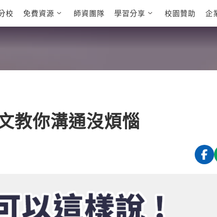
分校
免費資源
師資團隊
學習分享
校園贊助
企
英文部落格
多益秒學堂
學員故事
影音學英文
學員讚出來
英文能力
能力養成
多益課程
自然發音
英文聽力養成
雅思課程
開口溜英文
旅遊英文
全民英檢課
基礎字彙
情境閱讀
英文文法技巧
英文寫作
托福課程
文教你溝通沒煩惱
Cengage TED
CNN聽力強化
Talks
新聞英文