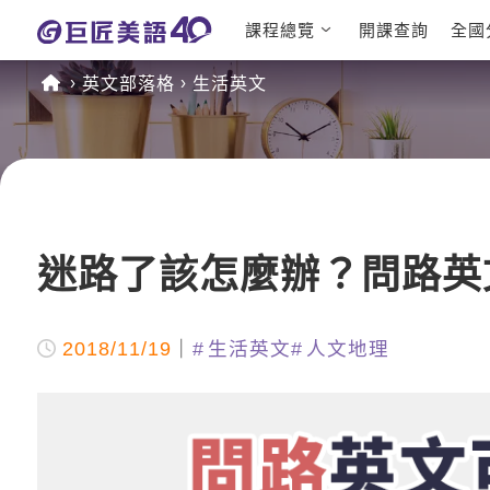
課程總覽
開課查詢
全國
日語課程總
英文檢定
英文部落格
生活英文
表
TOEIC 
英文課程總
IELTS 
表
GEPT 
英文會話
程
商用英文
TOEFL 
迷路了該怎麼辦？問路英
2018/11/19
生活英文
人文地理