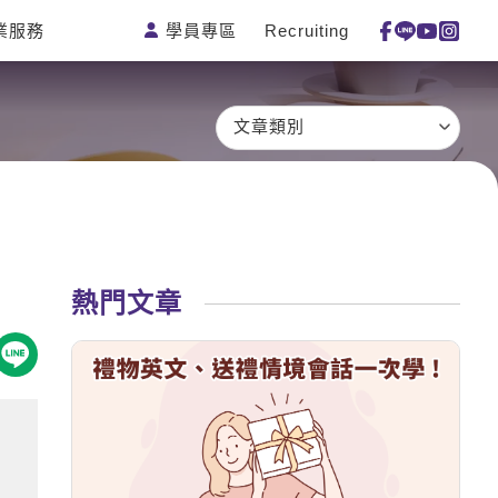
學員專區
Recruiting
業服務
測驗
活動花絮
特色課程
線上真人
更多
主題課程
日語
一對一家教
文章類別
英語俱樂
韓語
企業訓練
部
西班牙語
點讀筆教材
ECAM
外語即時
數位學習教
Let's Talk
通
材
兒童美語
熱門文章