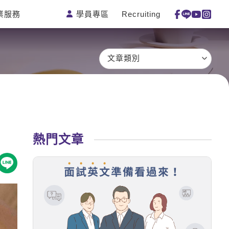
學員專區
Recruiting
業服務
測驗
活動花絮
特色課程
線上真人
更多
主題課程
日語
一對一家教
文章類別
英語俱樂
韓語
企業訓練
部
西班牙語
點讀筆教材
ECAM
外語即時
數位學習教
Let's Talk
通
材
兒童美語
熱門文章