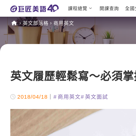
課程總覽
開課查詢
全國
日語課程總
英文檢定
英文部落格
商用英文
表
TOEIC 
英文課程總
IELTS 
表
GEPT 
英文會話
程
商用英文
TOEFL 
英文履歷輕鬆寫～必須掌握
2018/04/18
商用英文
英文面試