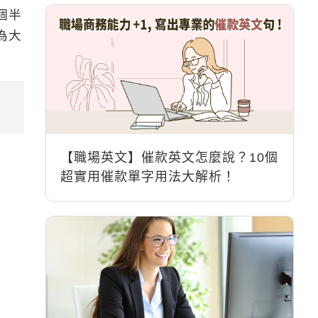
個半
為大
【職場英文】催款英文怎麼說？10個
超實用催款單字用法大解析！