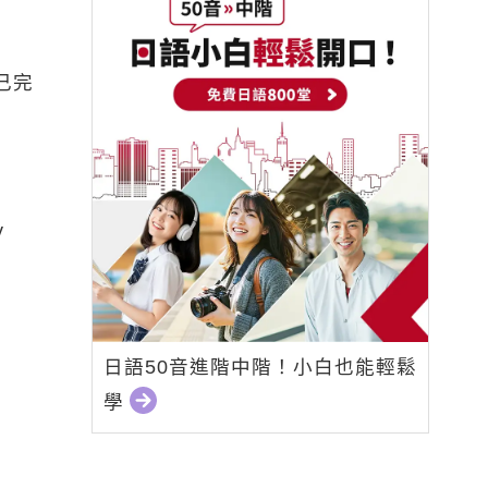
己完
y
日語50音進階中階！小白也能輕鬆
學