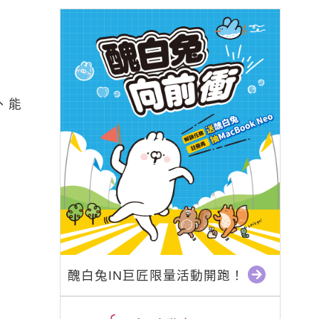
、能
醜白兔IN巨匠限量活動開跑！