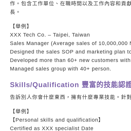
作。包含工作單位、在職時間以及工作內容和貢
長。
【舉例】
XXX Tech Co. – Taipei, Taiwan
Sales Manager (Average sales of 10,000,000
Designed the sales SOP and marketing plan to 
Developed more than 60+ new customers with m
Managed sales group with 40+ person.
Skills/Qualification 豐富的技能認
告訴別人你會什麼東西，擁有什麼專業技能。針
【舉例】
【Personal skills and qualification】
Certified as XXX specialist Date