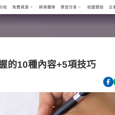
分校
免費資源
師資團隊
學習分享
校園贊助
企
英文部落格
多益秒學堂
學員故事
影音學英文
學員讚出來
英文能力
能力養成
多益課程
自然發音
英文聽力養成
雅思課程
開口溜英文
旅遊英文
全民英檢課
基礎字彙
情境閱讀
英文文法技巧
英文寫作
托福課程
的10種內容+5項技巧
Cengage TED
CNN聽力強化
Talks
新聞英文