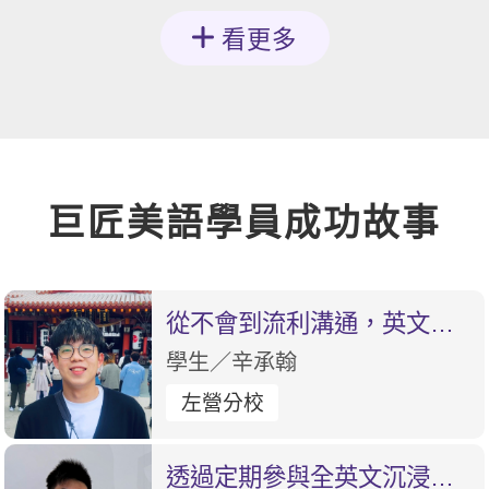
看更多
巨匠美語學員成功故事
從不會到流利溝通，英文變
好不是夢
學生／辛承翰
左營分校
透過定期參與全英文沉浸式