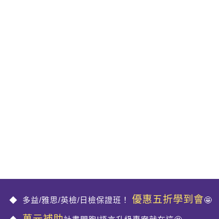
優惠五折學到會
多益/雅思/英檢/日檢保證班！
🤩
萬元補助