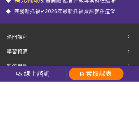
計畫開跑!語言升級專案就在這🤩
完勝新托福✔2026年最新托福資訊就在這💯
熱門課程
英文會話
學習資源
開口溜英文
英文部落格
數位學習
多益課程
開課查詢
線上諮詢
索取課表
巨匠美語數位學院
雅思課程
社群
學員專區
巨匠日語數位學院
全民英檢
就愛嗑英文吐司FB
Line 官方帳號
巨匠教育集團
粉絲團
Line官方
影音
Instagram
巨匠電腦數位學院
商用英文
就愛嗑英文吐司IG
巨匠教育集團
其他
英文有益思FB
巨匠線上真人
關於我們
OneのJapan粉絲團
巨匠東大日語
人才招募
巨匠美語YouTube
i World JR