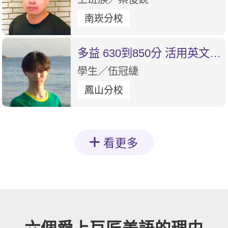
南崁分校
多益 630到850分 活用英文是
最大的進步
學生／伍冠緁
鳳山分校
看更多