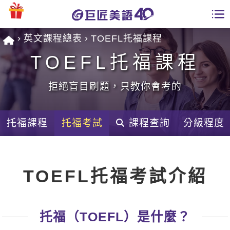
英文課程總表
TOEFL托福課程
學員專區
TOEFL托福課程
課程總覽
拒絕盲目刷題，只教你會考的
日語課程總表
開課查詢
英文課程總表
托福課程
托福考試
課程查詢
分級程度
全國分校
英文會話
免費資源
TOEFL托福考試介紹
商用英文
英文部落格
師資團隊
英文檢定
多益秒學堂
托福（TOEFL）是什麼？
學習分享
能力養成
TOEIC 多益課程