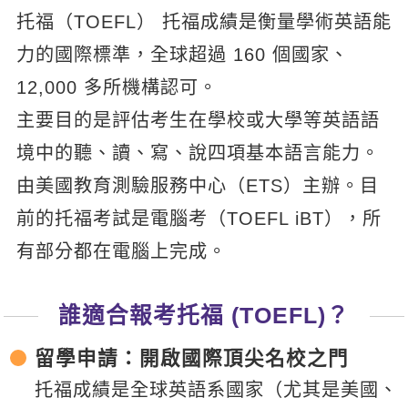
影音學英文
托福（TOEFL） 托福成績是衡量學術英語能
學員故事
IELTS 雅思課程
校園贊助
特色課程
自然發音
英文能力測驗
力的國際標準，全球超過 160 個國家、
GEPT 全民英檢課程
學員讚出來
英文聽力養成
線上真人
主題課程
企業服務
12,000 多所機構認可。
TOEFL 托福課程
開口溜英文
活動花絮
英語俱樂部
主要目的是評估考生在學校或大學等英語語
更多
日語
Recruiting
旅遊英文
境中的聽、讀、寫、說四項基本語言能力。
ECAM
韓語
一對一家教
由美國教育測驗服務中心（ETS）主辦。目
基礎字彙
Let's Talk
西班牙語
企業訓練
前的托福考試是電腦考（TOEFL iBT），所
情境閱讀
外語即時通
點讀筆教材
有部分都在電腦上完成。
英文文法技巧
兒童美語
數位學習教材
英文寫作
誰適合報考托福 (TOEFL)？
Cengage TED Talks
留學申請：開啟國際頂尖名校之門
CNN聽力強化
托福成績是全球英語系國家（尤其是美國、