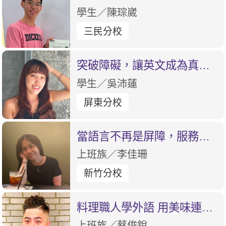
學習環境改善自己的缺點｜
學生／陳琮崴
三民分校
突破障礙，讓英文成為真正
的溝通工具
學生／吳沛蓮
屏東分校
當語言不再是屏障，服務更
有溫度
上班族／李佳珊
新竹分校
料理職人學外語 用美味連結
世界
上班族／蔡俊銳