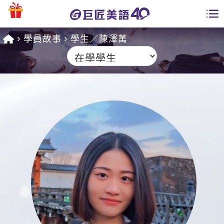
學員故事
學生／陳澤萭
學員專區
課程總覽
日語課程總表
開課查詢
英文課程總表
全國分校
英文會話
免費資源
商用英文
英文部落格
師資團隊
英文檢定
多益秒學堂
學習分享
能力養成
TOEIC 多益課程