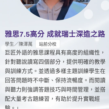
影音學英文
學員故事
IELTS 雅思課程
校園贊助
特色課程
自然發音
英文能力測驗
GEPT 全民英檢課程
學員讚出來
英文聽力養成
線上真人
主題課程
企業服務
TOEFL 托福課程
開口溜英文
活動花絮
英語俱樂部
更多
日語
雅思7.5高分 成就瑞士深造之路
Recruiting
旅遊英文
ECAM
韓語
學生／陳澤萭
站前分校
一對一家教
基礎字彙
巨匠外語的雅思課程具有高度的組織性，
Let's Talk
西班牙語
企業訓練
針對聽說讀寫四個部分，提供明確的教學
情境閱讀
外語即時通
點讀筆教材
與訓練方式。並透過多樣主題訓練學生在
英文文法技巧
兒童美語
數位學習教材
回答問題時不中斷、保持流暢度。而閱讀
英文寫作
與聽力則強調答題技巧與時間管理，並搭
Cengage TED Talks
配大量考古題練習，有助於提升實戰經
CNN聽力強化
驗。」