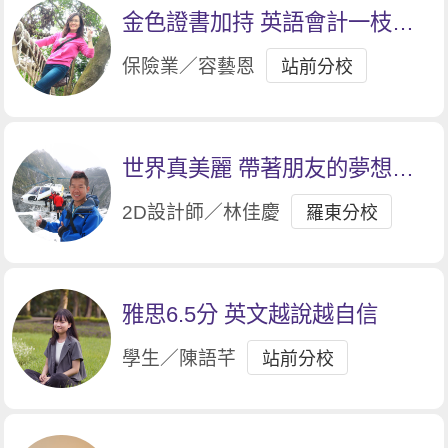
金色證書加持 英語會計一枝獨
秀
保險業／容藝恩
站前分校
世界真美麗 帶著朋友的夢想出
發
2D設計師／林佳慶
羅東分校
雅思6.5分 英文越說越自信
學生／陳語芊
站前分校