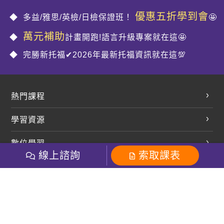
優惠五折學到會
多益/雅思/英檢/日檢保證班！
🤩
萬元補助
計畫開跑!語言升級專案就在這🤩
完勝新托福✔2026年最新托福資訊就在這💯
熱門課程
英文會話
學習資源
開口溜英文
英文部落格
數位學習
多益課程
開課查詢
線上諮詢
索取課表
巨匠美語數位學院
雅思課程
社群
學員專區
巨匠日語數位學院
全民英檢
就愛嗑英文吐司FB
Line 官方帳號
巨匠教育集團
粉絲團
Line官方
影音
Instagram
巨匠電腦數位學院
商用英文
就愛嗑英文吐司IG
巨匠教育集團
其他
英文有益思FB