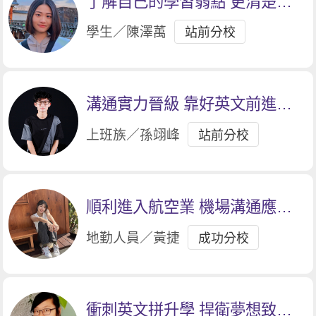
了解自己的學習弱點 更清楚自
己努力的方向
學生／陳澤萭
站前分校
溝通實力晉級 靠好英文前進外
商
上班族／孫翊峰
站前分校
順利進入航空業 機場溝通應對
自如
地勤人員／黃捷
成功分校
衝刺英文拼升學 捍衛夢想致青