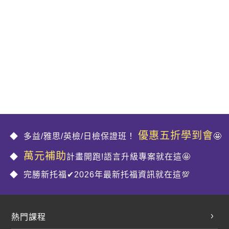
優惠五折學到會
多益/雅思/英檢/日檢保證班！
🤩
萬元補助
計畫開跑!語言升級專案就在這🤩
完勝新托福✔2026年最新托福資訊就在這💯
熱門課程