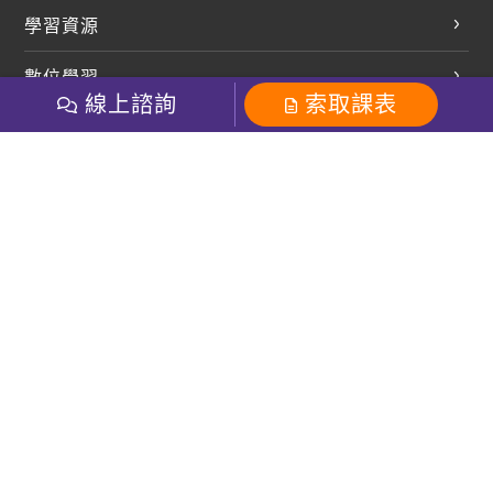
英文會話
學習資源
開口溜英文
英文部落格
數位學習
多益課程
開課查詢
線上諮詢
索取課表
巨匠美語數位學院
雅思課程
社群
學員專區
巨匠日語數位學院
全民英檢
就愛嗑英文吐司FB
Line 官方帳號
巨匠教育集團
粉絲團
Line官方
影音
Instagram
巨匠電腦數位學院
商用英文
就愛嗑英文吐司IG
巨匠教育集團
其他
英文有益思FB
巨匠線上真人
關於我們
OneのJapan粉絲團
巨匠東大日語
人才招募
巨匠美語YouTube
i World JR
Recruiting
OneのJapan YouTube
窩課360
講師專區
周一至周五09：00-18：00
巨匠電腦
免付費客服專線：0800-231-381
防詐騙提醒
巨匠電腦直播教學
巨匠美語版權所有
線上體驗專區
2026 Gjun information Co., Ltd.All Rights Reserved