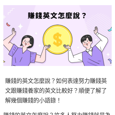
影音學英文
學員故事
IELTS 雅思課程
校園贊助
特色課程
自然發音
英文能力測驗
GEPT 全民英檢課程
學員讚出來
英文聽力養成
線上真人
主題課程
企業服務
TOEFL 托福課程
開口溜英文
活動花絮
英語俱樂部
更多
日語
Recruiting
旅遊英文
ECAM
韓語
一對一家教
基礎字彙
Let's Talk
西班牙語
企業訓練
情境閱讀
外語即時通
點讀筆教材
英文文法技巧
兒童美語
賺錢的英文怎麼說？如何表達努力賺錢英
數位學習教材
英文寫作
文跟賺錢養家的英文比較好？順便了解了
Cengage TED Talks
解幾個賺錢的小語錄！
CNN聽力強化