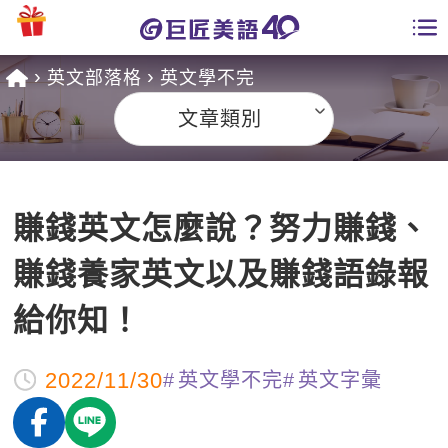
英文部落格
英文學不完
學員專區
文章類別
課程總覽
日語課程總表
開課查詢
賺錢英文怎麼說？努力賺錢、
英文課程總表
全國分校
賺錢養家英文以及賺錢語錄報
英文會話
免費資源
給你知！
商用英文
英文部落格
師資團隊
2022/11/30
英文學不完
英文字彙
英文檢定
多益秒學堂
學習分享
能力養成
TOEIC 多益課程