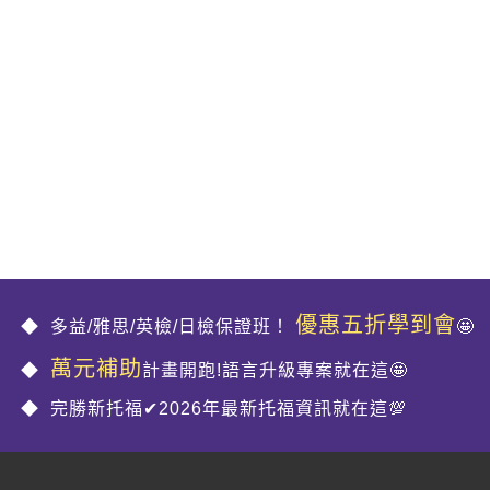
優惠五折學到會
多益/雅思/英檢/日檢保證班！
🤩
萬元補助
計畫開跑!語言升級專案就在這🤩
完勝新托福✔2026年最新托福資訊就在這💯