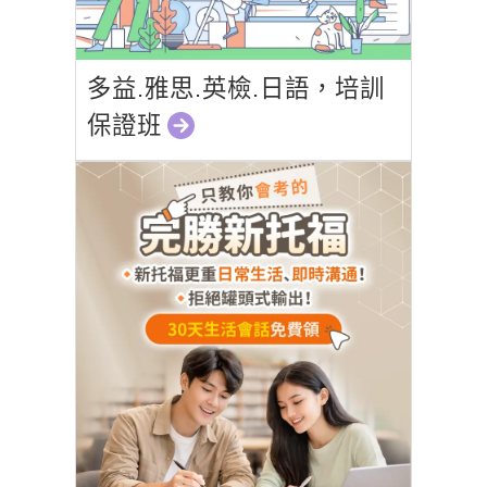
多益.雅思.英檢.日語，培訓
保證班