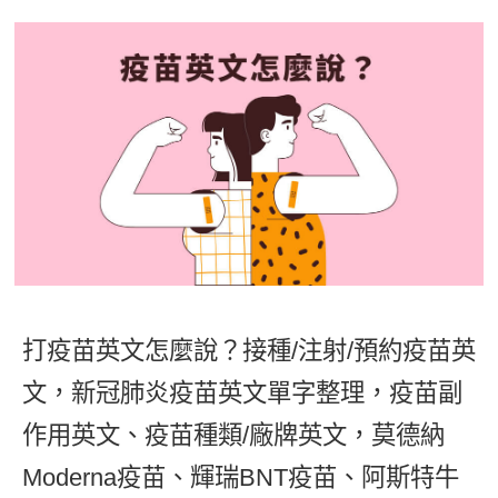
影音學英文
學員故事
IELTS 雅思課程
校園贊助
特色課程
自然發音
英文能力測驗
GEPT 全民英檢課程
學員讚出來
英文聽力養成
線上真人
主題課程
企業服務
TOEFL 托福課程
開口溜英文
活動花絮
英語俱樂部
更多
日語
Recruiting
旅遊英文
ECAM
韓語
一對一家教
基礎字彙
Let's Talk
西班牙語
企業訓練
情境閱讀
外語即時通
點讀筆教材
英文文法技巧
兒童美語
打疫苗英文怎麼說？接種/注射/預約疫苗英
數位學習教材
英文寫作
文，新冠肺炎疫苗英文單字整理，疫苗副
TED Talks
作用英文、疫苗種類/廠牌英文，莫德納
CNN聽力強化
Moderna疫苗、輝瑞BNT疫苗、阿斯特牛