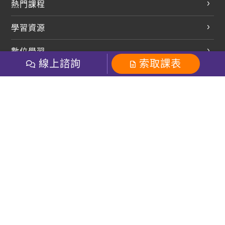
熱門課程
英文會話
學習資源
開口溜英文
英文部落格
數位學習
多益課程
開課查詢
線上諮詢
索取課表
巨匠美語數位學院
雅思課程
社群
學員專區
巨匠日語數位學院
全民英檢
就愛嗑英文吐司FB
Line 官方帳號
巨匠教育集團
粉絲團
Line官方
影音
Instagram
巨匠電腦數位學院
商用英文
就愛嗑英文吐司IG
巨匠教育集團
其他
英文有益思FB
巨匠線上真人
關於我們
OneのJapan粉絲團
巨匠東大日語
人才招募
巨匠美語YouTube
i World JR
Recruiting
OneのJapan YouTube
窩課360
講師專區
周一至周五09：00-18：00
巨匠電腦
免付費客服專線：0800-231-381
防詐騙提醒
巨匠電腦直播教學