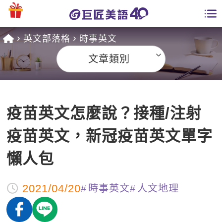
英文部落格
時事英文
學員專區
文章類別
課程總覽
日語課程總表
開課查詢
疫苗英文怎麼說？接種/注射
英文課程總表
全國分校
疫苗英文，新冠疫苗英文單字
英文會話
免費資源
懶人包
商用英文
英文部落格
師資團隊
2021/04/20
時事英文
人文地理
英文檢定
多益秒學堂
學習分享
能力養成
TOEIC 多益課程