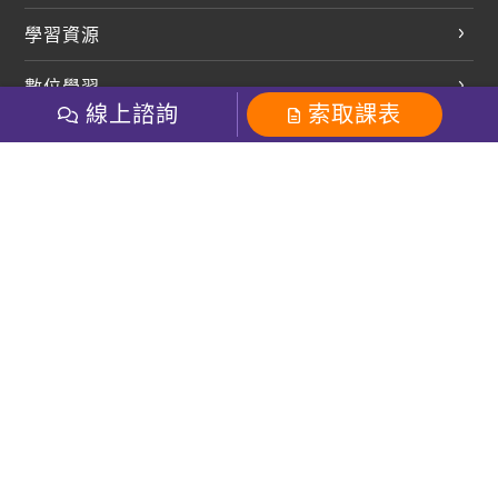
英文會話
學習資源
開口溜英文
英文部落格
數位學習
多益課程
開課查詢
線上諮詢
索取課表
巨匠美語數位學院
雅思課程
社群
學員專區
巨匠日語數位學院
全民英檢
就愛嗑英文吐司FB
Line 官方帳號
巨匠教育集團
粉絲團
Line官方
影音
Instagram
巨匠電腦數位學院
商用英文
就愛嗑英文吐司IG
巨匠教育集團
其他
英文有益思FB
巨匠線上真人
關於我們
OneのJapan粉絲團
巨匠東大日語
人才招募
巨匠美語YouTube
i World JR
Recruiting
OneのJapan YouTube
窩課360
講師專區
周一至周五09：00-18：00
巨匠電腦
免付費客服專線：0800-231-381
防詐騙提醒
巨匠電腦直播教學
巨匠美語版權所有
線上體驗專區
2026 Gjun information Co., Ltd.All Rights Reserved