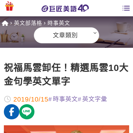
英文部落格
時事英文
學員專區
文章類別
課程總覽
日語課程總表
開課查詢
祝福馬雲卸任！精選馬雲10大
英文課程總表
全國分校
金句學英文單字
英文會話
免費資源
2019/10/15
時事英文
英文字彙
商用英文
英文部落格
師資團隊
英文檢定
多益秒學堂
學習分享
能力養成
TOEIC 多益課程