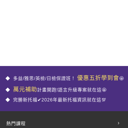
優惠五折學到會
多益/雅思/英檢/日檢保證班！
🤩
萬元補助
計畫開跑!語言升級專案就在這🤩
完勝新托福✔2026年最新托福資訊就在這💯
熱門課程