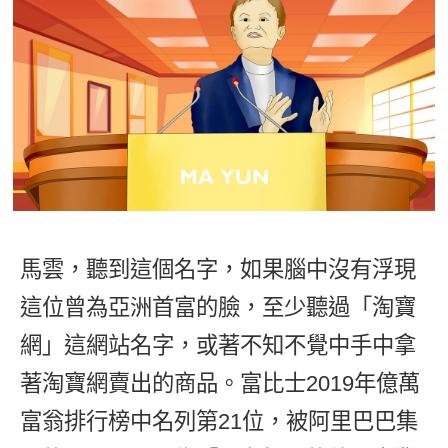
影音學英文
學員故事
IELTS 雅思課程
校園贊助
特色課程
自然發音
英文能力測驗
GEPT 全民英檢課程
學員讚出來
英文聽力養成
線上真人
主題課程
企業服務
TOEFL 托福課程
開口溜英文
活動花絮
英語俱樂部
更多
日語
Recruiting
旅遊英文
ECAM
韓語
一對一家教
基礎字彙
Let's Talk
西班牙語
企業訓練
情境閱讀
外語即時通
馬雲，聽到這個名字，如果腦中沒有浮現
點讀筆教材
英文文法技巧
這位曾為亞洲首富的臉，至少聽過「淘寶
兒童美語
數位學習教材
英文寫作
網」這網站名字，或著不知不覺中手中拿
著淘寶網賣出的商品。富比士2019年億萬
TED Talks
富翁排行榜中名列第21位，被阿里巴巴集
CNN聽力強化