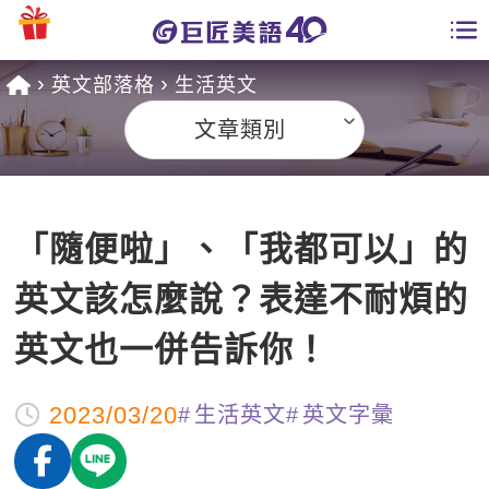
英文部落格
生活英文
學員專區
文章類別
課程總覽
日語課程總表
開課查詢
「隨便啦」、「我都可以」的
英文課程總表
全國分校
英文該怎麼說？表達不耐煩的
英文會話
免費資源
英文也一併告訴你！
商用英文
英文部落格
師資團隊
2023/03/20
生活英文
英文字彙
英文檢定
多益秒學堂
學習分享
能力養成
TOEIC 多益課程