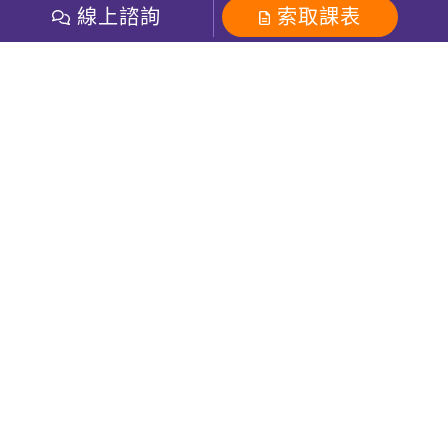
多益課程
開課查詢
線上諮詢
索取課表
巨匠美語數位學院
雅思課程
社群
學員專區
巨匠日語數位學院
全民英檢
就愛嗑英文吐司FB
Line 官方帳號
巨匠教育集團
粉絲團
Line官方
影音
Instagram
巨匠電腦數位學院
商用英文
就愛嗑英文吐司IG
巨匠教育集團
其他
英文有益思FB
巨匠線上真人
關於我們
OneのJapan粉絲團
巨匠東大日語
人才招募
巨匠美語YouTube
i World JR
Recruiting
OneのJapan YouTube
窩課360
講師專區
周一至周五09：00-18：00
巨匠電腦
免付費客服專線：0800-231-381
防詐騙提醒
巨匠電腦直播教學
巨匠美語版權所有
線上體驗專區
2026 Gjun information Co., Ltd.All Rights Reserved
常見問題FAQ
客服信箱