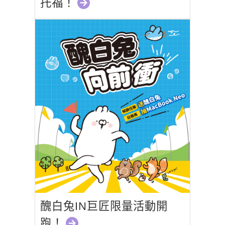
托福！
醜白兔IN巨匠限量活動開
跑！