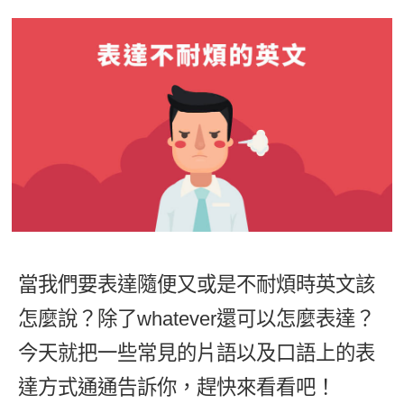
影音學英文
學員故事
IELTS 雅思課程
校園贊助
特色課程
自然發音
英文能力測驗
GEPT 全民英檢課程
學員讚出來
英文聽力養成
線上真人
主題課程
企業服務
TOEFL 托福課程
開口溜英文
活動花絮
英語俱樂部
更多
日語
Recruiting
旅遊英文
ECAM
韓語
一對一家教
基礎字彙
Let's Talk
西班牙語
企業訓練
情境閱讀
外語即時通
點讀筆教材
英文文法技巧
兒童美語
當我們要表達隨便又或是不耐煩時英文該
數位學習教材
英文寫作
怎麼說？除了whatever還可以怎麼表達？
TED Talks
今天就把一些常見的片語以及口語上的表
CNN聽力強化
達方式通通告訴你，趕快來看看吧！