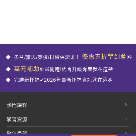
優惠五折學到會
多益/雅思/英檢/日檢保證班！
🤩
萬元補助
計畫開跑!語言升級專案就在這🤩
完勝新托福✔2026年最新托福資訊就在這💯
熱門課程
英文會話
學習資源
開口溜英文
英文部落格
數位學習