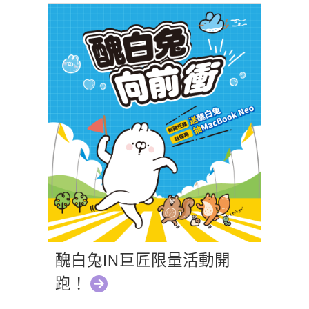
醜白兔IN巨匠限量活動開
跑！