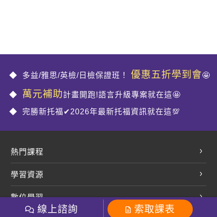
優惠五折學到會
多益/雅思/英檢/日檢保證班！
🤩
萬元補助
計畫開跑!語言升級專案就在這🤩
完勝新托福✔2026年最新托福資訊就在這💯
熱門課程
英文會話
學習資源
開口溜英文
英文部落格
數位學習
多益課程
開課查詢
線上諮詢
索取課表
巨匠美語數位學院