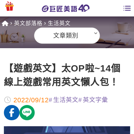
英文部落格
生活英文
學員專區
文章類別
課程總覽
日語課程總表
開課查詢
【遊戲英文】太OP啦~14個
英文課程總表
全國分校
線上遊戲常用英文懶人包！
英文會話
免費資源
2022/09/12
生活英文
英文字彙
商用英文
英文部落格
師資團隊
英文檢定
多益秒學堂
學習分享
能力養成
TOEIC 多益課程