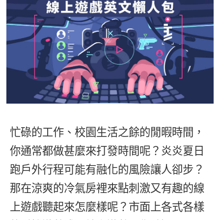
影音學英文
學員故事
IELTS 雅思課程
校園贊助
特色課程
自然發音
英文能力測驗
GEPT 全民英檢課程
學員讚出來
英文聽力養成
線上真人
主題課程
企業服務
TOEFL 托福課程
開口溜英文
活動花絮
英語俱樂部
更多
日語
Recruiting
旅遊英文
ECAM
韓語
一對一家教
基礎字彙
Let's Talk
西班牙語
企業訓練
情境閱讀
外語即時通
忙碌的工作、校園生活之餘的閒暇時間，
點讀筆教材
英文文法技巧
你通常都做甚麼來打發時間呢？炎炎夏日
兒童美語
數位學習教材
英文寫作
跑戶外行程可能有融化的風險讓人卻步？
那在涼爽的冷氣房裡來點刺激又有趣的線
Cengage TED Talks
上遊戲聽起來怎麼樣呢？市面上各式各樣
CNN聽力強化